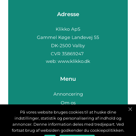
Adresse
web:
www.klikko.dk
Menu
Annoncering
Om os
Cookies
På vores website bruges cookies til at huske dine
indstillinger, statistik og personalisering af indhold og
Kontakt os
annoncer. Denne information deles med tredjepart. Ved
Sitemap
fortsat brug af websiden godkender du cookiepolitikken.