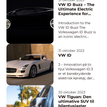
31 oktober 2023
popularitet VW Golf
VW ID Buzz – The
er uden tvivl en af de
Ultimate Electric
mest ikoniske og
Experience for
populære bilmodeller
Car Enthusiasts
på markedet i dag.
Introduction to the
Det er en kompakt
VW ID Buzz The
familiebil, der er ...
Volkswagen ID Buzz is
an iconic electric
vehicle that has
captured the
attention of car
31 oktober 2023
enthusiasts
VW ID
worldwide. This
futuristic electric
3 – Innovation på to
microbus brings
hjul Volkswagen ID.3
together the classic
er et banebrydende
design elements of
elektrisk køretøj, der
the legendary VW
kombinerer
Microb...
fremragende ydeevne
og bæredygtighed.
30 oktober 2023
Med sin imponerende
VW Tiguan: Den
rækkevidde, smarte
ultimative SUV til
design og avancerede
bilentusiaster