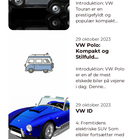
for byboere og
Introduktion: VW
bilentusiaster. Denne
Touran er en
artik...
prestigefyldt og
populær kompakt
MPV (multi-purpose
vehicle), der er skabt
til at opfylde familiers
29 oktober 2023
behov for
VW Polo:
rummelighed,
Kompakt og
komfort og sikkerhed.
Stilfuld
Denne anmeldelse vil
Køreglæde
tage dig med på en
Introduktion: VW Polo
rejse gennem VW
er en af de mest
Tourans historie, u...
elskede biler på vejene
i dag. Denne
kompakte bil
kombinerer stil,
ydeevne og
29 oktober 2023
pålidelighed på en
VW ID
enestående måde.
Uanset om du er en
4: Fremtidens
bilentusiast eller bare
elektriske SUV Som
interesseret i at
elbiler fortsætter med