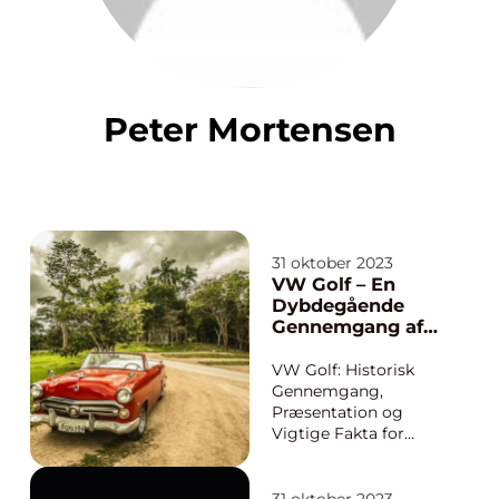
Peter Mortensen
31 oktober 2023
VW Golf – En
Dybdegående
Gennemgang af
Den Populære
Bilmodel
VW Golf: Historisk
Gennemgang,
Præsentation og
Vigtige Fakta for
Bilentusiaster
Introduktion til VW
Golf og dets