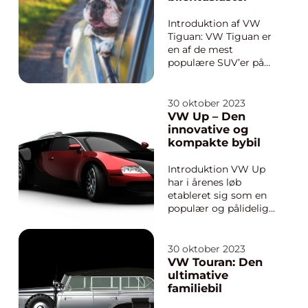
funktioner er ID.3 en
fantastisk bil for både
Introduktion af VW
bilen...
Tiguan: VW Tiguan er
en af de mest
populære SUV’er på
markedet og
appellerer til både
bilentusiaster og
30 oktober 2023
generelle bilkøbere.
VW Up – Den
Med sin imponerende
innovative og
kombination af stil,
kompakte bybil
ydeevne og
funktioner er Tiguan
Introduktion VW Up
blevet et symbol på
har i årenes løb
kvalite...
etableret sig som en
populær og pålidelig
bybil. Med sin
kompakte størrelse
og avancerede
30 oktober 2023
teknologi har Up
VW Touran: Den
skabt et godt ry for
ultimative
sig selv som en smart
familiebil
og prisvenlig løsning