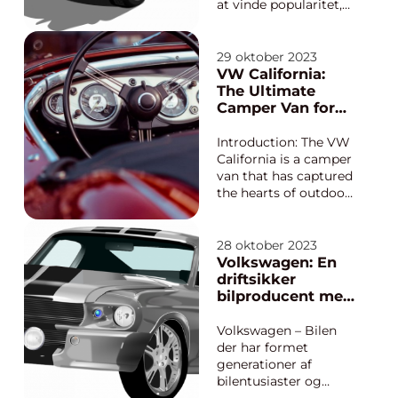
opgradere din
at vinde popularitet,
nuværende køretøj,
spiller Volkswagen en
vil...
vigtig rolle i den
grønne
29 oktober 2023
transportrevolution.
VW California:
Deres seneste
The Ultimate
tilføjelse til deres
Camper Van for
elektriske lineup er .4
Adventure
– en rummelig og
Enthusiasts
Introduction: The VW
stilfuld elektrisk SU...
California is a camper
van that has captured
the hearts of outdoor
enthusiasts and
nomads around the
world. This versatile
28 oktober 2023
vehicle offers the
Volkswagen: En
perfect combination
driftsikker
of mobility, comfort,
bilproducent med
and practicality,
en historie
making it an ideal
spækket af
Volkswagen – Bilen
choice f...
innovation og
der har formet
revolution
generationer af
bilentusiaster og