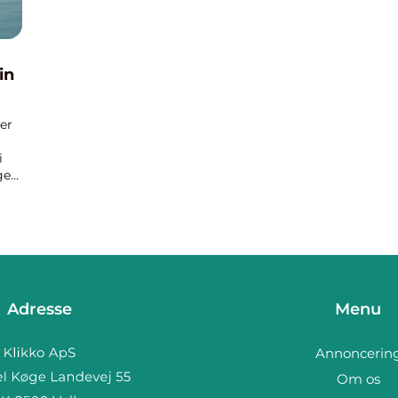
in
er
i
ge
u
Adresse
Menu
Annoncerin
Om os