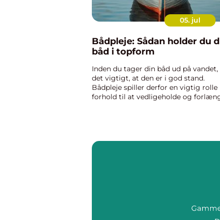
05. jul
Bådpleje: Sådan holder du d
båd i topform
Inden du tager din båd ud på vandet, 
det vigtigt, at den er i god stand.
Bådpleje spiller derfor en vigtig rolle 
forhold til at vedligeholde og forlæn
levetiden på din båd. Herunder kan d
læse mere om...