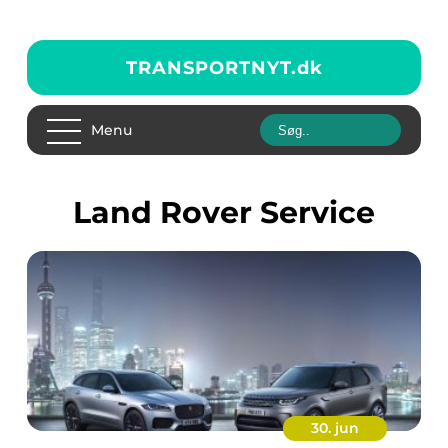
TRANSPORTNYT.
dk
Menu
Land Rover Service
30. jun