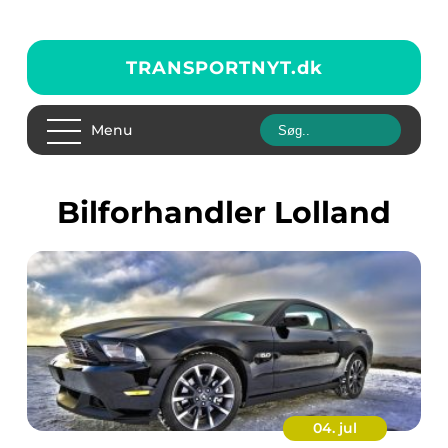
TRANSPORTNYT.
dk
Menu
Bilforhandler Lolland
04. jul