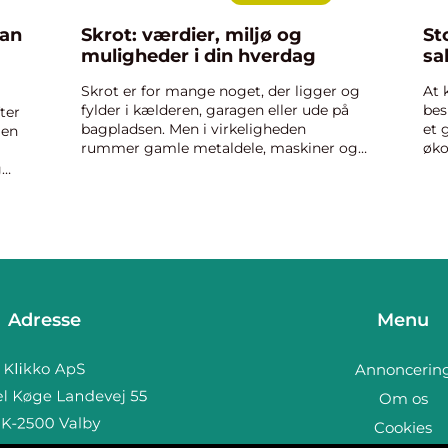
dan
Skrot: værdier, miljø og
St
muligheder i din hverdag
sa
Skrot er for mange noget, der ligger og
At 
fylder i kælderen, garagen eller ude på
bes
ter
bagpladsen. Men i virkeligheden
et 
 en
rummer gamle metaldele, maskiner og
øko
biler både en økonomisk værdi og en
men
g
vigtig miljøgevinst. Nå...
bru
Adresse
Menu
Annoncerin
Om os
Cookies