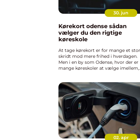
30. jun
Kørekort odense sådan
vælger du den rigtige
køreskole
At tage kørekort er for mange et stor
skridt mod mere frihed i hverdagen.
Men i en by som Odense, hvor der er
mange køreskoler at vælge imellem,
kan det være svært at gennemskue,
hvor du får mest værdi for pengene,
hvor du lærer bedst. Når emnet ...
02. apr