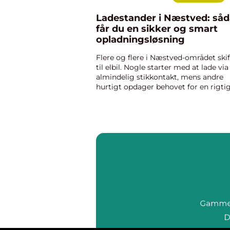
Ladestander i Næstved: så
får du en sikker og smart
opladningsløsning
Flere og flere i Næstved-området skif
til elbil. Nogle starter med at lade via
almindelig stikkontakt, mens andre
hurtigt opdager behovet for en rigti
ladestander derhjemme eller på
arbejdspladsen. Men hvordan vælger
du...