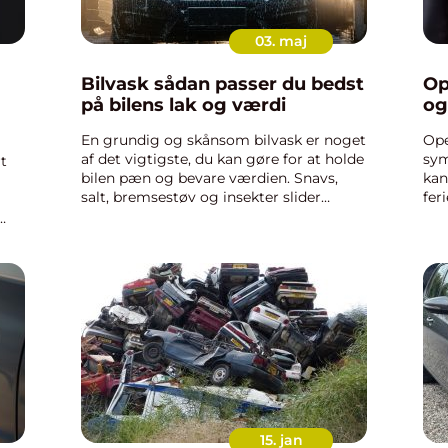
03. maj
Bilvask sådan passer du bedst
Op
på bilens lak og værdi
og
En grundig og skånsom bilvask er noget
Ope
af det vigtigste, du kan gøre for at holde
sym
t
bilen pæn og bevare værdien. Snavs,
kan
salt, bremsestøv og insekter slider
fer
dagligt på lakken, og hvis du ikke får det
udv
fjernet rigtigt, kan det give ridser,
bre
misfarvning og ...
 og
15. jan