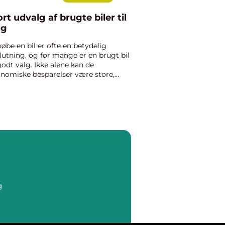
ort udvalg af brugte biler til
lg
købe en bil er ofte en betydelig
lutning, og for mange er en brugt bil
godt valg. Ikke alene kan de
nomiske besparelser være store,
 der er også et stort udvalg af
gte biler til salg, som gør det mul...
g