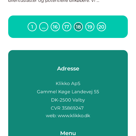
bilentusiaster og potentielle bilkøbere. Vi ...
1
…
16
17
18
19
20
Adresse
web:
www.klikko.dk
Menu