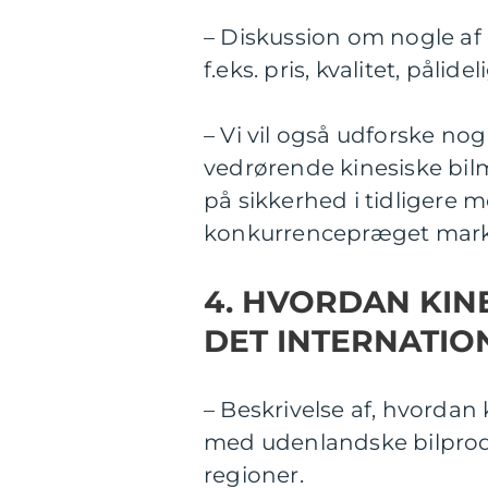
– Diskussion om nogle af d
f.eks. pris, kvalitet, påli
– Vi vil også udforske nog
vedrørende kinesiske bil
på sikkerhed i tidligere 
konkurrencepræget mar
4. HVORDAN KIN
DET INTERNATIO
– Beskrivelse af, hvorda
med udenlandske bilprodu
regioner.