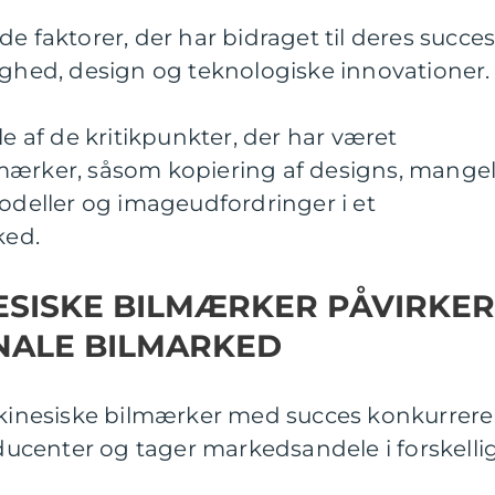
e faktorer, der har bidraget til deres succes
delighed, design og teknologiske innovationer.
le af de kritikpunkter, der har været
mærker, såsom kopiering af designs, mange
modeller og imageudfordringer i et
ked.
ESISKE BILMÆRKER PÅVIRKER
NALE BILMARKED
n kinesiske bilmærker med succes konkurrere
center og tager markedsandele i forskelli