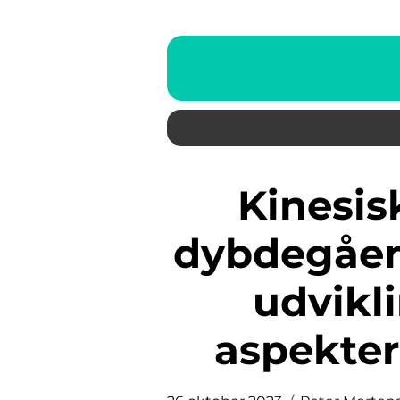
Kinesiske bilmærker: En
dybdegåen
udvikl
aspekter 