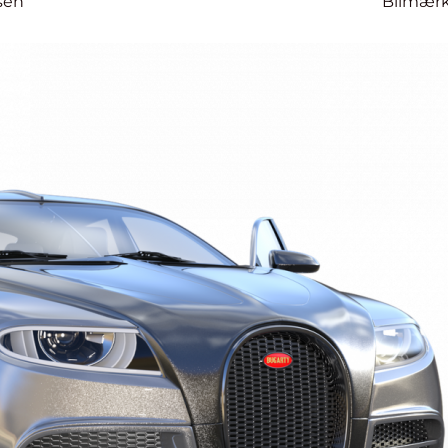
sen
Bilmær