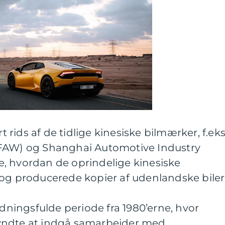
rids af de tidlige kinesiske bilmærker, f.eks
(FAW) og Shanghai Automotive Industry
 se, hvordan de oprindelige kinesiske
 og producerede kopier af udenlandske biler
ydningsfulde periode fra 1980’erne, hvor
yndte at indgå samarbejder med