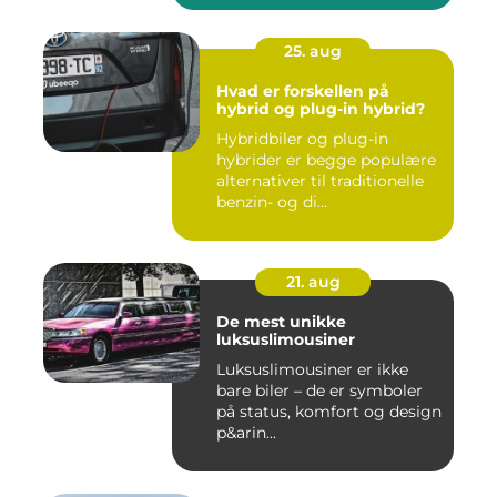
25. aug
Hvad er forskellen på
hybrid og plug-in hybrid?
Hybridbiler og plug-in
hybrider er begge populære
alternativer til traditionelle
benzin- og di...
21. aug
De mest unikke
luksuslimousiner
Luksuslimousiner er ikke
bare biler – de er symboler
på status, komfort og design
p&arin...