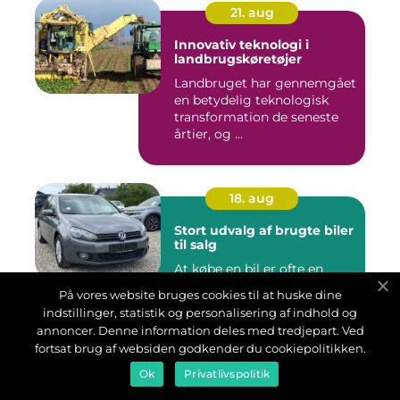
21. aug
Innovativ teknologi i
landbrugskøretøjer
Landbruget har gennemgået
en betydelig teknologisk
transformation de seneste
årtier, og ...
18. aug
Stort udvalg af brugte biler
til salg
At købe en bil er ofte en
betydelig beslutning, og for
På vores website bruges cookies til at huske dine
mange er en brugt bil et
indstillinger, statistik og personalisering af indhold og
godt valg. Ik...
annoncer. Denne information deles med tredjepart. Ved
fortsat brug af websiden godkender du cookiepolitikken.
Ok
Privatlivspolitik
04. aug