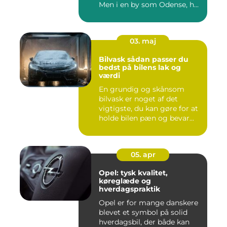
Men i en by som Odense, h...
03. maj
Bilvask sådan passer du
bedst på bilens lak og
værdi
En grundig og skånsom
bilvask er noget af det
vigtigste, du kan gøre for at
holde bilen pæn og bevar...
05. apr
Opel: tysk kvalitet,
køreglæde og
hverdagspraktik
Opel er for mange danskere
blevet et symbol på solid
hverdagsbil, der både kan