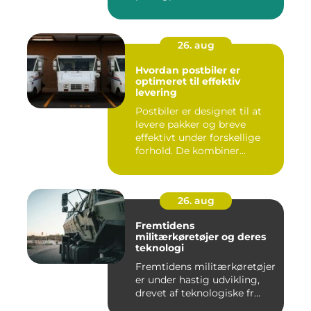
26. aug
Hvordan postbiler er
optimeret til effektiv
levering
Postbiler er designet til at
levere pakker og breve
effektivt under forskellige
forhold. De kombiner...
26. aug
Fremtidens
militærkøretøjer og deres
teknologi
Fremtidens militærkøretøjer
er under hastig udvikling,
drevet af teknologiske fr...