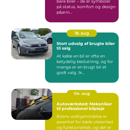
bare biler – de er symboler
på status, komfort og design
p&arin...
18. aug
Stort udvalg af brugte biler
til salg
At købe en bil er ofte en
betydelig beslutning, og for
mange er en brugt bil et
godt valg. Ik...
04. aug
Autoværksted: Mekaniker
til professionel bilpleje
Bilens vedligeholdelse er
essentiel for både sikkerhed
og funktionalitet, og det er