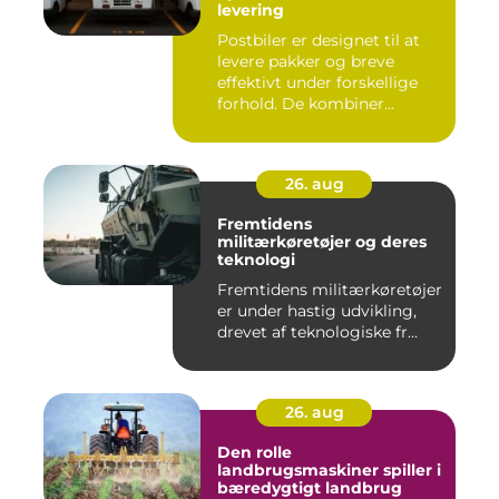
levering
Postbiler er designet til at
levere pakker og breve
effektivt under forskellige
forhold. De kombiner...
26. aug
Fremtidens
militærkøretøjer og deres
teknologi
Fremtidens militærkøretøjer
er under hastig udvikling,
drevet af teknologiske fr...
26. aug
Den rolle
landbrugsmaskiner spiller i
bæredygtigt landbrug