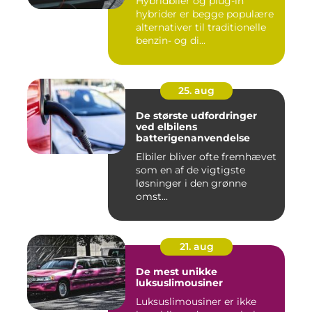
Hybridbiler og plug-in
hybrider er begge populære
alternativer til traditionelle
benzin- og di...
25. aug
De største udfordringer
ved elbilens
batterigenanvendelse
Elbiler bliver ofte fremhævet
som en af de vigtigste
løsninger i den grønne
omst...
21. aug
De mest unikke
luksuslimousiner
Luksuslimousiner er ikke