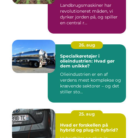
Landbrugsmaskiner har
revolutioneret måden, vi
dyrker jorden på, og spiller
en central r...
26. aug
Specialkøretøjer i
olieindustrien: Hvad gør
dem unikke?
Olieindustrien er en af
verdens mest komplekse og
krævende sektorer – og det
stiller sto...
25. aug
Hvad er forskellen på
hybrid og plug-in hybrid?