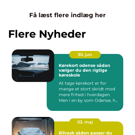
Få læst flere indlæg her
Flere Nyheder
30. jun
Kørekort odense sådan
vælger du den rigtige
køreskole
At tage kørekort er for
mange et stort skridt mod
mere frihed i hverdagen.
Men i en by som Odense, h...
03. maj
Bilvask sådan passer du