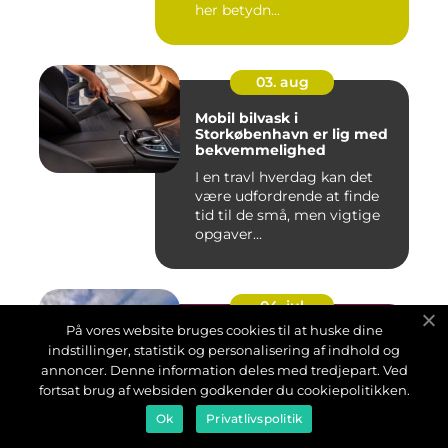
her betydn...
03. aug
Mobil bilvask i
Storkøbenhavn er lig med
bekvemmelighed
I en travl hverdag kan det
være udfordrende at finde
tid til de små, men vigtige
opgaver...
04. jul
På vores website bruges cookies til at huske dine
Bilforhandler på Lolland:
indstillinger, statistik og personalisering af indhold og
Find din næste drømmebil
annoncer. Denne information deles med tredjepart. Ved
At købe en bil er en stor
fortsat brug af websiden godkender du cookiepolitikken.
beslutning for mange. Når
Ok
Privatlivspolitik
det handler om at finde en
bilforha...