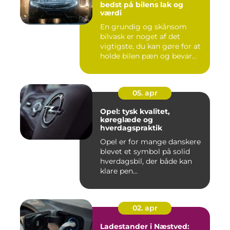
bedst på bilens lak og
værdi
En grundig og skånsom
bilvask er noget af det
vigtigste, du kan gøre for at
holde bilen pæn og bevar...
05. apr
Opel: tysk kvalitet,
køreglæde og
hverdagspraktik
Opel er for mange danskere
blevet et symbol på solid
hverdagsbil, der både kan
klare pen...
02. apr
Ladestander i Næstved: