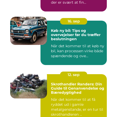
der er svært at fin...
16. sep
Køb ny bil: Tips og
overvejelser før du træffer
beslutningen
Når det kommer til at køb ny
bil, kan processen virke både
spændende og ove...
12. sep
Skrothandler Randers: Din
Guide til Genanvendelse og
Bæredygtighed
Når det kommer til at få
ryddet ud i gamle
metalgenstande, er en tur til
skrothandleren ...