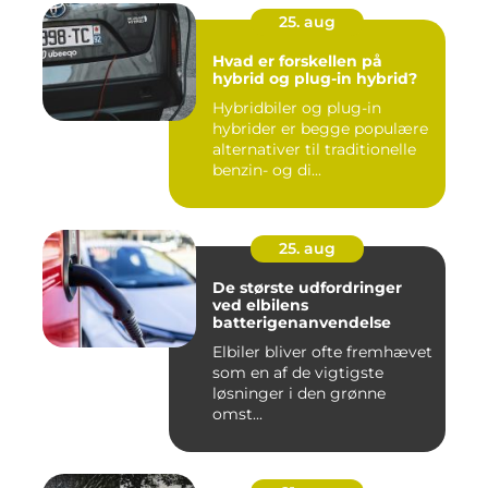
25. aug
Hvad er forskellen på
hybrid og plug-in hybrid?
Hybridbiler og plug-in
hybrider er begge populære
alternativer til traditionelle
benzin- og di...
25. aug
De største udfordringer
ved elbilens
batterigenanvendelse
Elbiler bliver ofte fremhævet
som en af de vigtigste
løsninger i den grønne
omst...