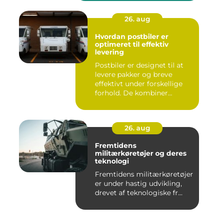
26. aug
Hvordan postbiler er
optimeret til effektiv
levering
Postbiler er designet til at
levere pakker og breve
effektivt under forskellige
forhold. De kombiner...
26. aug
Fremtidens
militærkøretøjer og deres
teknologi
Fremtidens militærkøretøjer
er under hastig udvikling,
drevet af teknologiske fr...