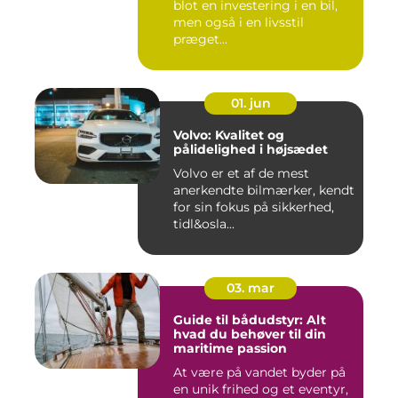
blot en investering i en bil,
men også i en livsstil
præget...
01. jun
Volvo: Kvalitet og
pålidelighed i højsædet
Volvo er et af de mest
anerkendte bilmærker, kendt
for sin fokus på sikkerhed,
tidl&osla...
03. mar
Guide til bådudstyr: Alt
hvad du behøver til din
maritime passion
At være på vandet byder på
en unik frihed og et eventyr,