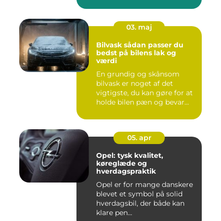
03. maj
Bilvask sådan passer du
bedst på bilens lak og
værdi
En grundig og skånsom
bilvask er noget af det
vigtigste, du kan gøre for at
holde bilen pæn og bevar...
05. apr
Opel: tysk kvalitet,
køreglæde og
hverdagspraktik
Opel er for mange danskere
blevet et symbol på solid
hverdagsbil, der både kan
klare pen...