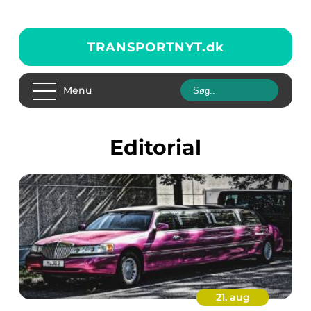
TRANSPORTNYT.
dk
Menu
editorial
21. aug