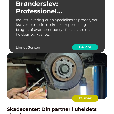
Brønderslev:
Professionel
overfladebehandling for
Industrilakering er en specialiseret proces, der
kræver præcision, teknisk ekspertise og
varige resultater
brugen af avanceret udstyr for at sikre en
holdbar og kvalite...
04. apr
Linnea Jensen
12. mar
Skadecenter: Din partner i uheldets