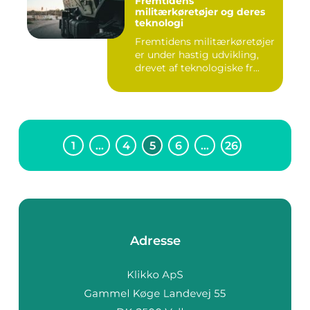
Fremtidens
militærkøretøjer og deres
teknologi
Fremtidens militærkøretøjer
er under hastig udvikling,
drevet af teknologiske fr...
1
…
4
5
6
…
26
Adresse