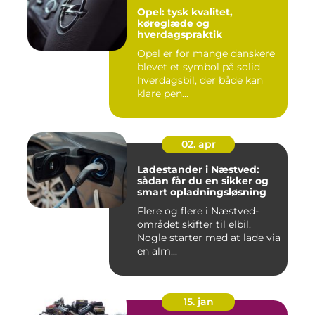
Opel: tysk kvalitet,
køreglæde og
hverdagspraktik
Opel er for mange danskere
blevet et symbol på solid
hverdagsbil, der både kan
klare pen...
02. apr
Ladestander i Næstved:
sådan får du en sikker og
smart opladningsløsning
Flere og flere i Næstved-
området skifter til elbil.
Nogle starter med at lade via
en alm...
15. jan