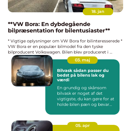
18. jan
**VW Bora: En dybdegående
bilpræsentation for bilentusiaster**
* Vigtige oplysninger om VW Bora for bilinteresserede *
VW Bora er en populær bilmodel fra den tyske
bilproducent Volkswagen. Bilen blev produceret i ...
03. maj
Bilvask sådan passer du
bedst på bilens lak og
værdi
En grundig og skånsom
bilvask er noget af det
vigtigste, du kan gøre for at
holde bilen pæn og bevar...
05. apr