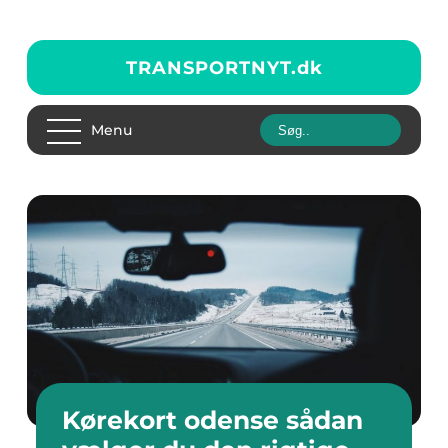
TRANSPORTNYT.
dk
Menu
Kørekort odense sådan