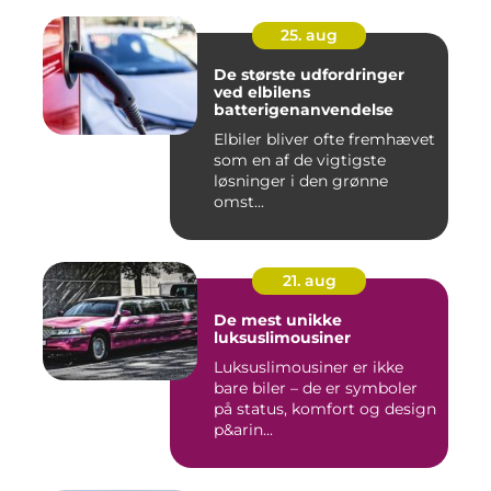
25. aug
De største udfordringer
ved elbilens
batterigenanvendelse
Elbiler bliver ofte fremhævet
som en af de vigtigste
løsninger i den grønne
omst...
21. aug
De mest unikke
luksuslimousiner
Luksuslimousiner er ikke
bare biler – de er symboler
på status, komfort og design
p&arin...