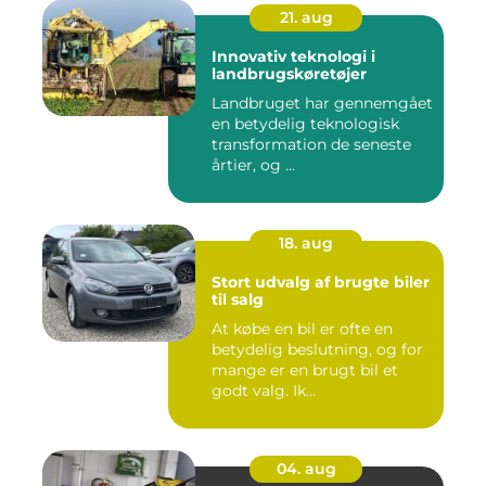
21. aug
Innovativ teknologi i
landbrugskøretøjer
Landbruget har gennemgået
en betydelig teknologisk
transformation de seneste
årtier, og ...
18. aug
Stort udvalg af brugte biler
til salg
At købe en bil er ofte en
betydelig beslutning, og for
mange er en brugt bil et
godt valg. Ik...
04. aug