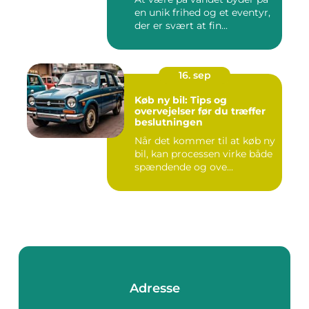
en unik frihed og et eventyr,
der er svært at fin...
16. sep
Køb ny bil: Tips og
overvejelser før du træffer
beslutningen
Når det kommer til at køb ny
bil, kan processen virke både
spændende og ove...
Adresse