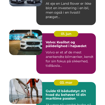
At eje en Land Rover er ikke
blot en investering i en bil,
men også i en livsstil
præget...
01. jun
Volvo: Kvalitet og
pålidelighed i højsædet
Volvo er et af de mest
anerkendte bilmærker, kendt
for sin fokus på sikkerhed,
tidl&osla...
03. mar
Guide til bådudstyr: Alt
hvad du behøver til din
maritime passion
At være på vandet byder på