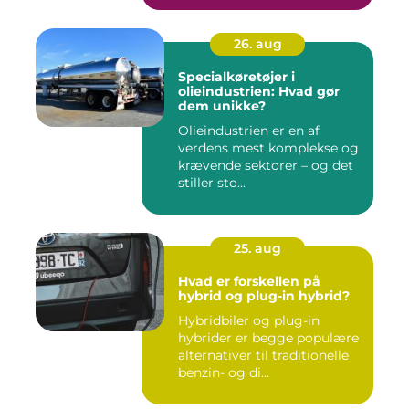
26. aug
Specialkøretøjer i
olieindustrien: Hvad gør
dem unikke?
Olieindustrien er en af
verdens mest komplekse og
krævende sektorer – og det
stiller sto...
25. aug
Hvad er forskellen på
hybrid og plug-in hybrid?
Hybridbiler og plug-in
hybrider er begge populære
alternativer til traditionelle
benzin- og di...