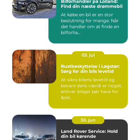
Bilforhandler på Lolland:
Find din næste drømmebil
At købe en bil er en stor
beslutning for mange. Når
det handler om at finde en
bilforha...
03. jul
Rustbeskyttelse i Løgstør:
Sørg for din bils levetid
At sikre bilens levetid og
bevare dens værdi er noget,
enhver bilejer bør have for
&osl...
30. jun
Land Rover Service: Hold
din bil kørende