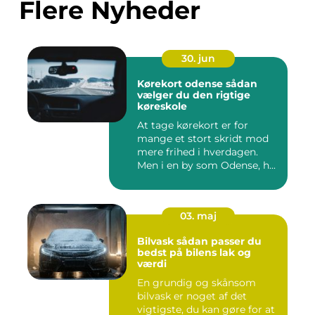
Flere Nyheder
30. jun
Kørekort odense sådan
vælger du den rigtige
køreskole
At tage kørekort er for
mange et stort skridt mod
mere frihed i hverdagen.
Men i en by som Odense, h...
03. maj
Bilvask sådan passer du
bedst på bilens lak og
værdi
En grundig og skånsom
bilvask er noget af det
vigtigste, du kan gøre for at