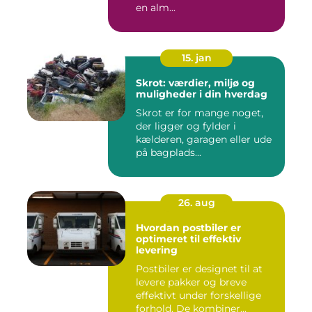
en alm...
15. jan
Skrot: værdier, miljø og
muligheder i din hverdag
Skrot er for mange noget,
der ligger og fylder i
kælderen, garagen eller ude
på bagplads...
26. aug
Hvordan postbiler er
optimeret til effektiv
levering
Postbiler er designet til at
levere pakker og breve
effektivt under forskellige
forhold. De kombiner...