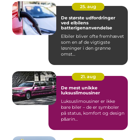
25. aug
De største udfordringer
ved elbilens
batterigenanvendelse
Elbiler bliver ofte fremhævet
som en af de vigtigste
løsninger i den grønne
omst...
21. aug
De mest unikke
luksuslimousiner
Luksuslimousiner er ikke
bare biler – de er symboler
på status, komfort og design
p&arin...