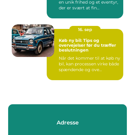
en unik frihed og et eventyr,
der er svært at fin...
16. sep
Køb ny bil: Tips og
overvejelser før du træffer
beslutningen
Når det kommer til at køb ny
bil, kan processen virke både
spændende og ove...
Adresse