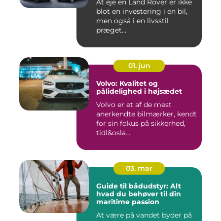
At eje en Land Rover er ikke
blot en investering i en bil,
men også i en livsstil
præget...
01. jun
Volvo: Kvalitet og
pålidelighed i højsædet
Volvo er et af de mest
anerkendte bilmærker, kendt
for sin fokus på sikkerhed,
tidl&osla...
03. mar
Guide til bådudstyr: Alt
hvad du behøver til din
maritime passion
At være på vandet byder på