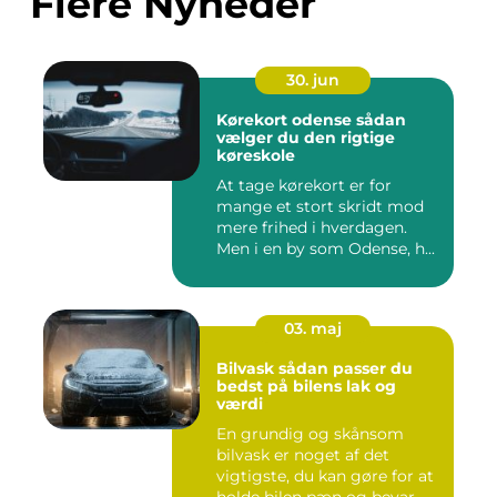
Flere Nyheder
30. jun
Kørekort odense sådan
vælger du den rigtige
køreskole
At tage kørekort er for
mange et stort skridt mod
mere frihed i hverdagen.
Men i en by som Odense, h...
03. maj
Bilvask sådan passer du
bedst på bilens lak og
værdi
En grundig og skånsom
bilvask er noget af det
vigtigste, du kan gøre for at