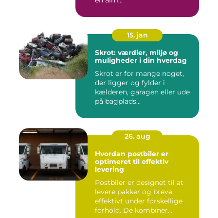
en alm...
15. jan
Skrot: værdier, miljø og
muligheder i din hverdag
Skrot er for mange noget,
der ligger og fylder i
kælderen, garagen eller ude
på bagplads...
26. aug
Hvordan postbiler er
optimeret til effektiv
levering
Postbiler er designet til at
levere pakker og breve
effektivt under forskellige
forhold. De kombiner...