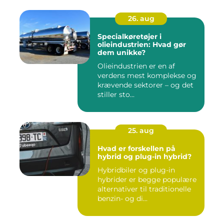
26. aug
Specialkøretøjer i
olieindustrien: Hvad gør
dem unikke?
Olieindustrien er en af
verdens mest komplekse og
krævende sektorer – og det
stiller sto...
25. aug
Hvad er forskellen på
hybrid og plug-in hybrid?
Hybridbiler og plug-in
hybrider er begge populære
alternativer til traditionelle
benzin- og di...