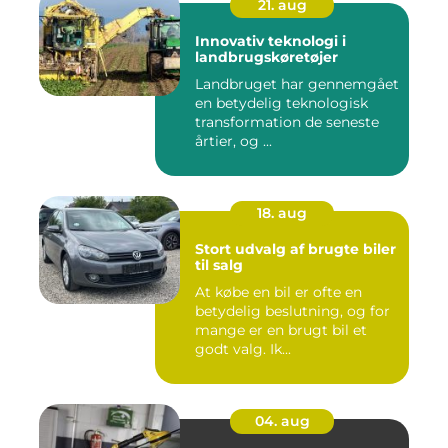
21. aug
Innovativ teknologi i
landbrugskøretøjer
Landbruget har gennemgået
en betydelig teknologisk
transformation de seneste
årtier, og ...
18. aug
Stort udvalg af brugte biler
til salg
At købe en bil er ofte en
betydelig beslutning, og for
mange er en brugt bil et
godt valg. Ik...
04. aug