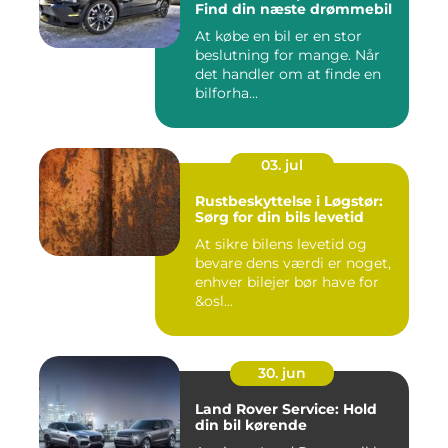
Find din næste drømmebil
At købe en bil er en stor
beslutning for mange. Når
det handler om at finde en
bilforha...
03. jul
Rustbeskyttelse i Løgstør:
Sørg for din bils levetid
At sikre bilens levetid og
bevare dens værdi er noget,
enhver bilejer bør have for
&osl...
30. jun
Land Rover Service: Hold
din bil kørende