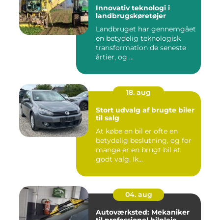
Innovativ teknologi i
landbrugskøretøjer
Landbruget har gennemgået
en betydelig teknologisk
transformation de seneste
årtier, og ...
18. aug
Stort udvalg af brugte biler
til salg
At købe en bil er ofte en
betydelig beslutning, og for
mange er en brugt bil et
godt valg. Ik...
04. aug
Autoværksted: Mekaniker