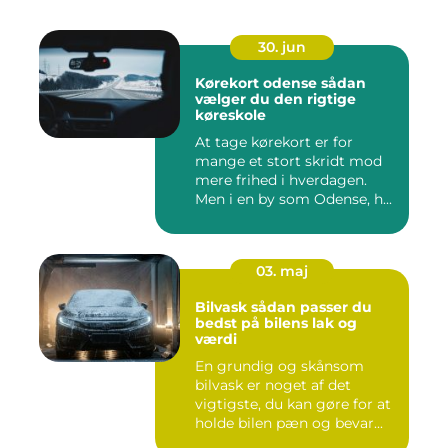
30. jun
Kørekort odense sådan
vælger du den rigtige
køreskole
At tage kørekort er for
mange et stort skridt mod
mere frihed i hverdagen.
Men i en by som Odense, h...
03. maj
Bilvask sådan passer du
bedst på bilens lak og
værdi
En grundig og skånsom
bilvask er noget af det
vigtigste, du kan gøre for at
holde bilen pæn og bevar...