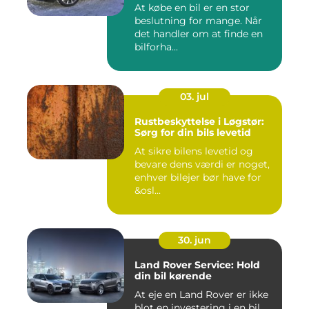
At købe en bil er en stor
beslutning for mange. Når
det handler om at finde en
bilforha...
03. jul
Rustbeskyttelse i Løgstør:
Sørg for din bils levetid
At sikre bilens levetid og
bevare dens værdi er noget,
enhver bilejer bør have for
&osl...
30. jun
Land Rover Service: Hold
din bil kørende
At eje en Land Rover er ikke
blot en investering i en bil,