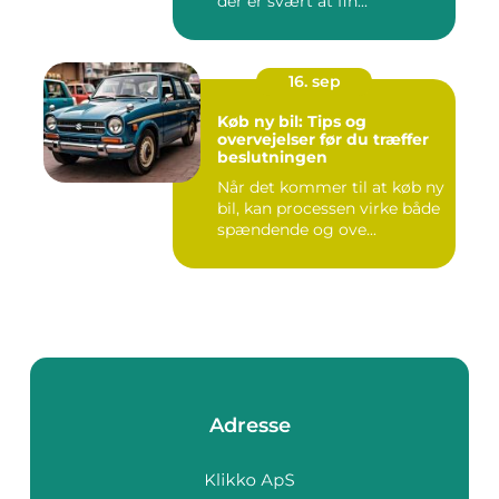
der er svært at fin...
16. sep
Køb ny bil: Tips og
overvejelser før du træffer
beslutningen
Når det kommer til at køb ny
bil, kan processen virke både
spændende og ove...
Adresse