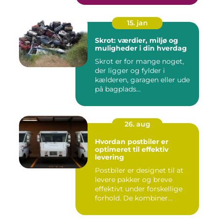
15. jan
Skrot: værdier, miljø og
muligheder i din hverdag
Skrot er for mange noget,
der ligger og fylder i
kælderen, garagen eller ude
på bagplads...
26. aug
Hvordan postbiler er
optimeret til effektiv
levering
Postbiler er designet til at
levere pakker og breve
effektivt under forskellige
forhold. De kombiner...