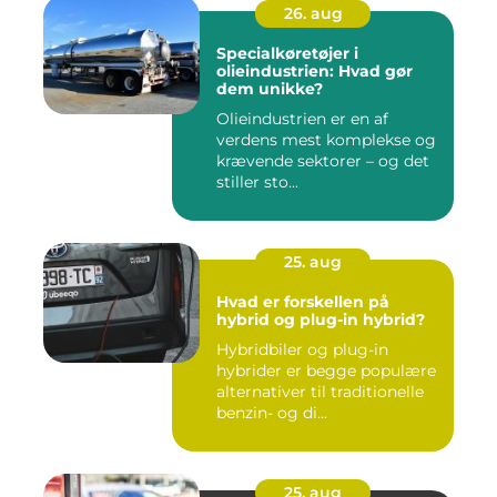
26. aug
Specialkøretøjer i
olieindustrien: Hvad gør
dem unikke?
Olieindustrien er en af
verdens mest komplekse og
krævende sektorer – og det
stiller sto...
25. aug
Hvad er forskellen på
hybrid og plug-in hybrid?
Hybridbiler og plug-in
hybrider er begge populære
alternativer til traditionelle
benzin- og di...
25. aug