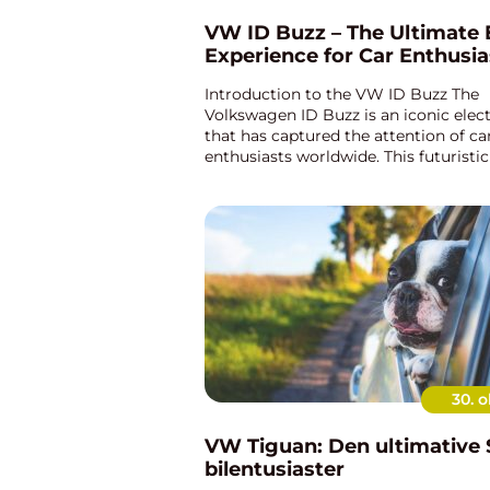
VW ID Buzz – The Ultimate E
Experience for Car Enthusia
Introduction to the VW ID Buzz The
Volkswagen ID Buzz is an iconic elect
that has captured the attention of ca
enthusiasts worldwide. This futuristic
microbus brings together the classic
elements of the legendary VW Microb
30. o
VW Tiguan: Den ultimative S
bilentusiaster