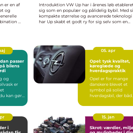
n er en af
Introduktion VW Up har i årenes løb etablere
et og
sig som en populær og pålidelig bybil. Med s
generelle
kompakte størrelse og avancerede teknologi
ination af
har Up skabt et godt ry for sig selv som en
blevet et
smart og prisvenlig løsning for byboere og
bilentusiaster. Denne artik...
maj
05. apr
Opel: tysk kvalitet,
på bilens
køreglæde og
rdi
hverdagspraktik
g og
Opel er for mange
ilvask er
danskere blevet et
et
symbol på solid
 du kan gøre
hverdagsbil, der båd
de bilen pæn
kan klare pen...
apr
15. jan
er i
Skrot: værdier, milj
sådan får
og muligheder i din