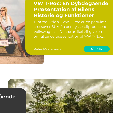
VW T-Roc: En Dybdegående
Præsentation af Bilens
Historie og Funktioner
1. Introduktion – VW T-Roc er en populær
crossover SUV fra den tyske bilproducent
Volkswagen. – Denne artikel vil give en
omfattende præsentation af VW T-Roc,
herunder vigtige oplysninger og historisk
udvikling. – Vi vil også se på ...
01. nov
Peter Mortensen
gående