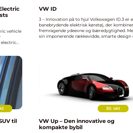
lectric
VW ID
sts
3 – Innovation på to hjul Volkswagen ID.3 er e
banebrydende elektrisk køretøj, der kombine
fremragende ydeevne og bæredygtighed. M
ric vehicle
sin imponerende rækkevidde, smarte design
r
avancerede funktioner er ID.3 en fantastisk bi
 electric
for både bilen...
 design
...
kt
30. okt
UV til
VW Up – Den innovative og
kompakte bybil