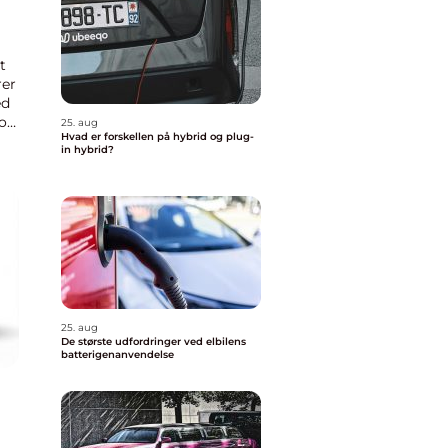
t
rer
ed
 og
25. aug
Hvad er forskellen på hybrid og plug-
l
in hybrid?
25. aug
De største udfordringer ved elbilens
batterigenanvendelse