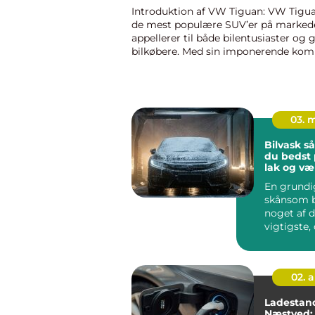
Introduktion af VW Tiguan: VW Tigua
de mest populære SUV’er på marked
appellerer til både bilentusiaster og 
bilkøbere. Med sin imponerende komb
stil, ydeevne og funktioner er Tiguan 
symbol på kvalite...
03. 
Bilvask sådan passer
du bedst 
lak og væ
En grundi
skånsom b
noget af d
vigtigste,
for at hol
og bevar...
02. 
Ladestand
Næstved: 