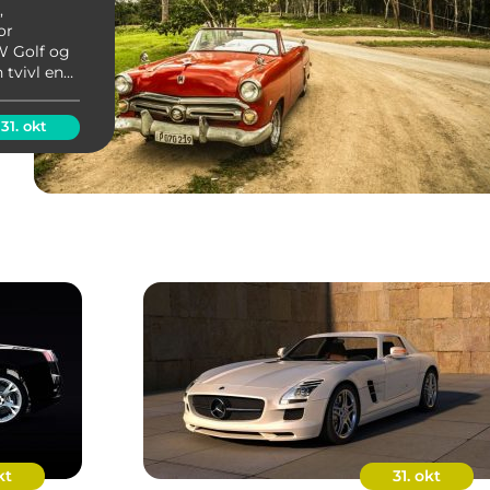
,
or
VW Golf og
 tvivl en
e
et er en
31. okt
kt
31. okt