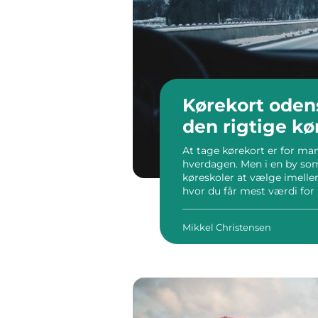
Kørekort odense sådan vælg
den rigtige kø
At tage kørekort er for man
hverdagen. Men i en by so
køreskoler at vælge imell
hvor du får mest værdi for
emnet er Kørekort Odense, 
Mikkel Christensen