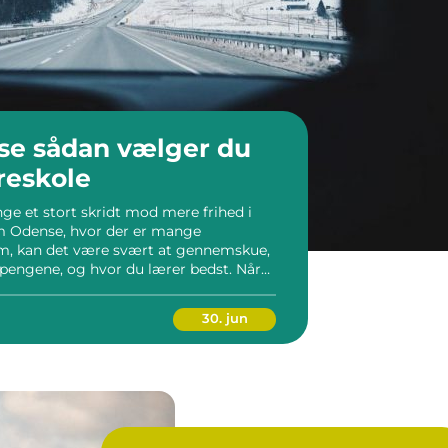
er du
reskole
ge et stort skridt mod mere frihed i
m Odense, hvor der er mange
em, kan det være svært at gennemskue,
 pengene, og hvor du lærer bedst. Når
handler det ikke kun […]
30. jun