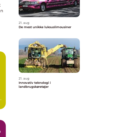
t
in
21. aug
De mest unikke luksuslimousiner
21. aug
Innovativ teknologi i
landbrugskøretøjer
e
ø