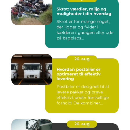
Skrot: værdier, miljø og
muligheder i din hverdag
Skrot er for mange noget,
der ligger og fylder i
kælderen, garagen eller ude
på bagplads...
26. aug
Hvordan postbiler er
optimeret til effektiv
levering
Postbiler er designet til at
levere pakker og breve
effektivt under forskellige
forhold. De kombiner...
26. aug