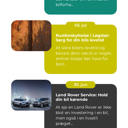
bilforha...
03. jul
Rustbeskyttelse i Løgstør:
Sørg for din bils levetid
At sikre bilens levetid og
bevare dens værdi er noget,
enhver bilejer bør have for
&osl...
30. jun
Land Rover Service: Hold
din bil kørende
At eje en Land Rover er ikke
blot en investering i en bil,
men også i en livsstil
præget...