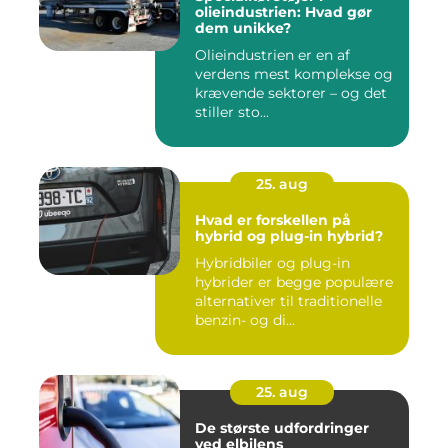
olieindustrien: Hvad gør
dem unikke?
Olieindustrien er en af
verdens mest komplekse og
krævende sektorer – og det
stiller sto...
25. aug
Hvad er forskellen på
hybrid og plug-in hybrid?
Hybridbiler og plug-in
hybrider er begge populære
alternativer til traditionelle
benzin- og di...
25. aug
De største udfordringer
ved elbilens