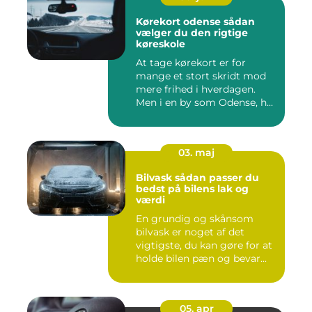
Kørekort odense sådan
vælger du den rigtige
køreskole
At tage kørekort er for
mange et stort skridt mod
mere frihed i hverdagen.
Men i en by som Odense, h...
03. maj
Bilvask sådan passer du
bedst på bilens lak og
værdi
En grundig og skånsom
bilvask er noget af det
vigtigste, du kan gøre for at
holde bilen pæn og bevar...
05. apr