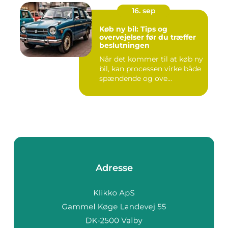
16. sep
Køb ny bil: Tips og
overvejelser før du træffer
beslutningen
Når det kommer til at køb ny
bil, kan processen virke både
spændende og ove...
Adresse