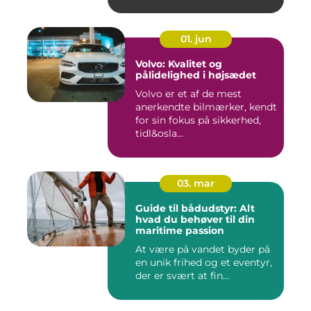
01. jun
Volvo: Kvalitet og
pålidelighed i højsædet
Volvo er et af de mest
anerkendte bilmærker, kendt
for sin fokus på sikkerhed,
tidl&osla...
03. mar
Guide til bådudstyr: Alt
hvad du behøver til din
maritime passion
At være på vandet byder på
en unik frihed og et eventyr,
der er svært at fin...