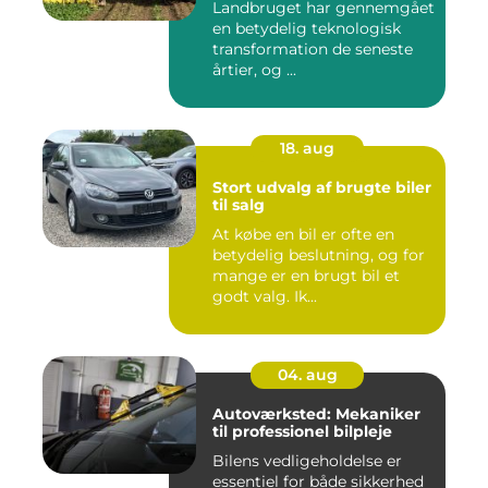
Landbruget har gennemgået
en betydelig teknologisk
transformation de seneste
årtier, og ...
18. aug
Stort udvalg af brugte biler
til salg
At købe en bil er ofte en
betydelig beslutning, og for
mange er en brugt bil et
godt valg. Ik...
04. aug
Autoværksted: Mekaniker
til professionel bilpleje
Bilens vedligeholdelse er
essentiel for både sikkerhed