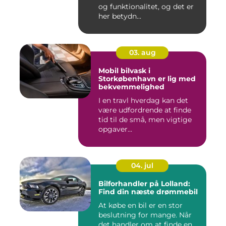
og funktionalitet, og det er
her betydn...
03. aug
Mobil bilvask i
Storkøbenhavn er lig med
bekvemmelighed
I en travl hverdag kan det
være udfordrende at finde
tid til de små, men vigtige
opgaver...
04. jul
Bilforhandler på Lolland:
Find din næste drømmebil
At købe en bil er en stor
beslutning for mange. Når
det handler om at finde en