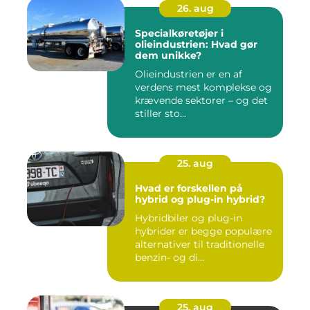
26. aug
Specialkøretøjer i
olieindustrien: Hvad gør
dem unikke?
Olieindustrien er en af
verdens mest komplekse og
krævende sektorer – og det
stiller sto...
25. aug
Hvad er forskellen på
hybrid og plug-in hybrid?
Hybridbiler og plug-in
hybrider er begge populære
alternativer til traditionelle
benzin- og di...
25. aug