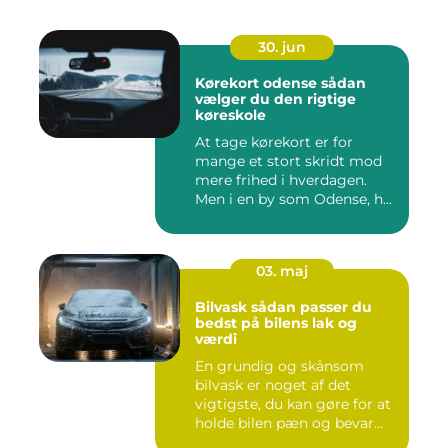
30. jun
Kørekort odense sådan
vælger du den rigtige
køreskole
At tage kørekort er for
mange et stort skridt mod
mere frihed i hverdagen.
Men i en by som Odense, h...
03. maj
Bilvask sådan passer du
bedst på bilens lak og
værdi
En grundig og skånsom
bilvask er noget af det
vigtigste, du kan gøre for at
holde bilen pæn og bevar...