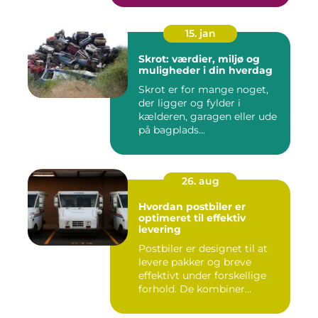
15. jan
Skrot: værdier, miljø og
muligheder i din hverdag
Skrot er for mange noget,
der ligger og fylder i
kælderen, garagen eller ude
på bagplads...
26. aug
Hvordan postbiler er
optimeret til effektiv
levering
Postbiler er designet til at
levere pakker og breve
effektivt under forskellige
forhold. De kombiner...