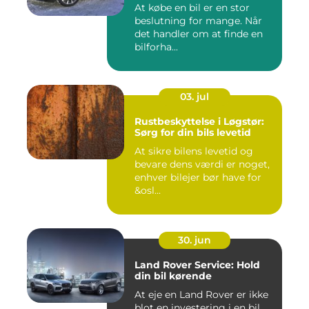
At købe en bil er en stor
beslutning for mange. Når
det handler om at finde en
bilforha...
03. jul
Rustbeskyttelse i Løgstør:
Sørg for din bils levetid
At sikre bilens levetid og
bevare dens værdi er noget,
enhver bilejer bør have for
&osl...
30. jun
Land Rover Service: Hold
din bil kørende
At eje en Land Rover er ikke
blot en investering i en bil,