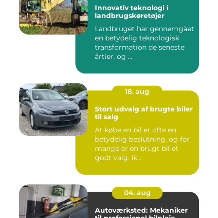
Innovativ teknologi i
landbrugskøretøjer
Landbruget har gennemgået
en betydelig teknologisk
transformation de seneste
årtier, og ...
18. aug
Stort udvalg af brugte biler
til salg
At købe en bil er ofte en
betydelig beslutning, og for
mange er en brugt bil et
godt valg. Ik...
04. aug
Autoværksted: Mekaniker