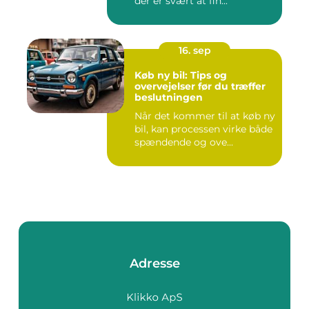
der er svært at fin...
16. sep
Køb ny bil: Tips og
overvejelser før du træffer
beslutningen
Når det kommer til at køb ny
bil, kan processen virke både
spændende og ove...
Adresse