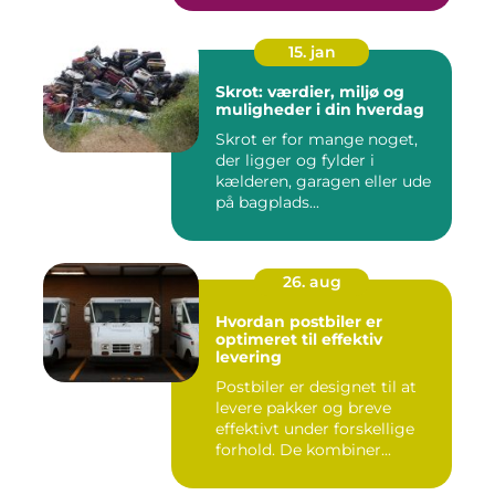
15. jan
Skrot: værdier, miljø og
muligheder i din hverdag
Skrot er for mange noget,
der ligger og fylder i
kælderen, garagen eller ude
på bagplads...
26. aug
Hvordan postbiler er
optimeret til effektiv
levering
Postbiler er designet til at
levere pakker og breve
effektivt under forskellige
forhold. De kombiner...