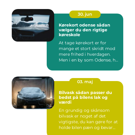
30. jun
Kørekort odense sådan
vælger du den rigtige
køreskole
At tage kørekort er for
mange et stort skridt mod
mere frihed i hverdagen.
Men i en by som Odense, h...
03. maj
Bilvask sådan passer du
bedst på bilens lak og
værdi
En grundig og skånsom
bilvask er noget af det
vigtigste, du kan gøre for at
holde bilen pæn og bevar...