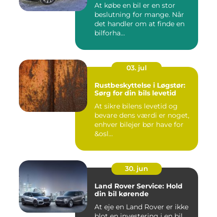
At købe en bil er en stor
beslutning for mange. Når
det handler om at finde en
bilforha...
03. jul
Rustbeskyttelse i Løgstør:
Sørg for din bils levetid
At sikre bilens levetid og
bevare dens værdi er noget,
enhver bilejer bør have for
&osl...
30. jun
Land Rover Service: Hold
din bil kørende
At eje en Land Rover er ikke
blot en investering i en bil,