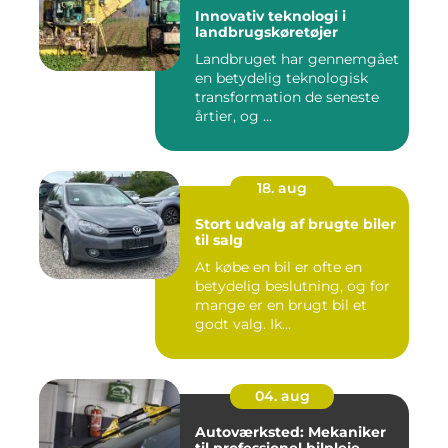
Innovativ teknologi i
landbrugskøretøjer
Landbruget har gennemgået
en betydelig teknologisk
transformation de seneste
årtier, og ...
18. aug
Stort udvalg af brugte biler
til salg
At købe en bil er ofte en
betydelig beslutning, og for
mange er en brugt bil et
godt valg. Ik...
04. aug
Autoværksted: Mekaniker