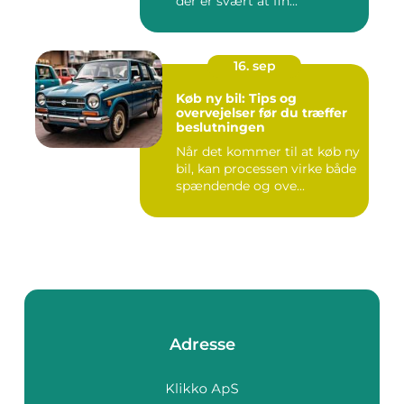
der er svært at fin...
16. sep
Køb ny bil: Tips og
overvejelser før du træffer
beslutningen
Når det kommer til at køb ny
bil, kan processen virke både
spændende og ove...
Adresse