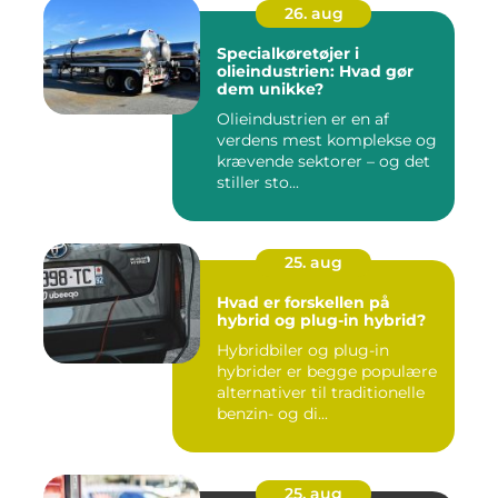
26. aug
Specialkøretøjer i
olieindustrien: Hvad gør
dem unikke?
Olieindustrien er en af
verdens mest komplekse og
krævende sektorer – og det
stiller sto...
25. aug
Hvad er forskellen på
hybrid og plug-in hybrid?
Hybridbiler og plug-in
hybrider er begge populære
alternativer til traditionelle
benzin- og di...
25. aug