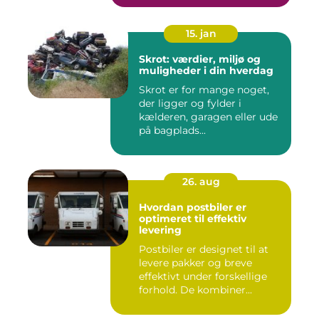
15. jan
Skrot: værdier, miljø og
muligheder i din hverdag
Skrot er for mange noget,
der ligger og fylder i
kælderen, garagen eller ude
på bagplads...
26. aug
Hvordan postbiler er
optimeret til effektiv
levering
Postbiler er designet til at
levere pakker og breve
effektivt under forskellige
forhold. De kombiner...