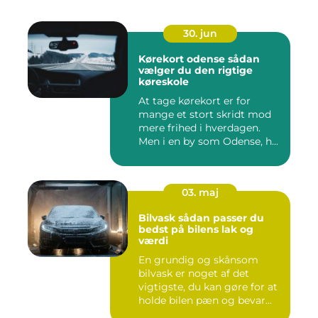
30. jun
Kørekort odense sådan
vælger du den rigtige
køreskole
At tage kørekort er for
mange et stort skridt mod
mere frihed i hverdagen.
Men i en by som Odense, h...
03. maj
Bilvask sådan passer du
bedst på bilens lak og
værdi
En grundig og skånsom
bilvask er noget af det
vigtigste, du kan gøre for at
holde bilen pæn og bevar...