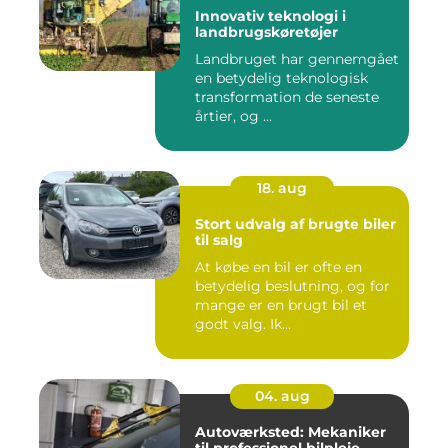
Innovativ teknologi i
landbrugskøretøjer
Landbruget har gennemgået
en betydelig teknologisk
transformation de seneste
årtier, og ...
18. aug
Stort udvalg af brugte biler
til salg
At købe en bil er ofte en
betydelig beslutning, og for
mange er en brugt bil et
godt valg. Ik...
04. aug
Autoværksted: Mekaniker