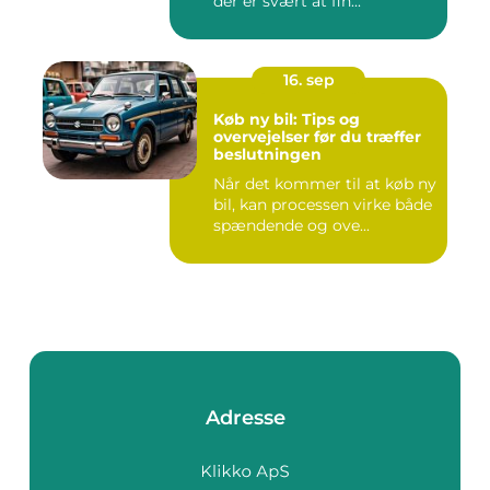
der er svært at fin...
16. sep
Køb ny bil: Tips og
overvejelser før du træffer
beslutningen
Når det kommer til at køb ny
bil, kan processen virke både
spændende og ove...
Adresse