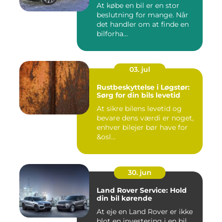
At købe en bil er en stor
beslutning for mange. Når
det handler om at finde en
bilforha...
03. jul
Rustbeskyttelse i Løgstør:
Sørg for din bils levetid
At sikre bilens levetid og
bevare dens værdi er noget,
enhver bilejer bør have for
&osl...
30. jun
Land Rover Service: Hold
din bil kørende
At eje en Land Rover er ikke
blot en investering i en bil,