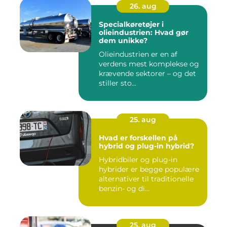
26. aug
Specialkøretøjer i
olieindustrien: Hvad gør
dem unikke?
Olieindustrien er en af
verdens mest komplekse og
krævende sektorer – og det
stiller sto...
25. aug
Hvad er forskellen på
hybrid og plug-in hybrid?
Hybridbiler og plug-in
hybrider er begge populære
alternativer til traditionelle
benzin- og di...
25. aug