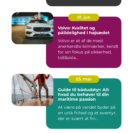
01. jun
Volvo: Kvalitet og
pålidelighed i højsædet
Volvo er et af de mest
anerkendte bilmærker, kendt
for sin fokus på sikkerhed,
tidl&osla...
03. mar
Guide til bådudstyr: Alt
hvad du behøver til din
maritime passion
At være på vandet byder på
en unik frihed og et eventyr,
der er svært at fin...