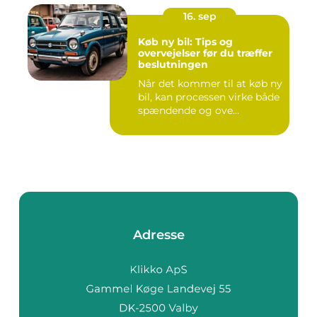
16. sep
Køb ny bil: Tips og
overvejelser før du træffer
beslutningen
Når det kommer til at køb ny
bil, kan processen virke både
spændende og ove...
Adresse