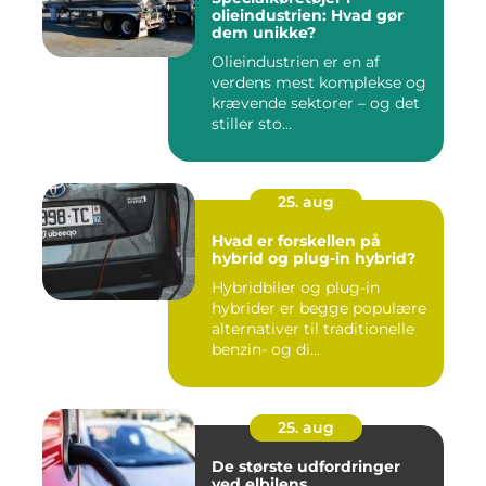
olieindustrien: Hvad gør
dem unikke?
Olieindustrien er en af
verdens mest komplekse og
krævende sektorer – og det
stiller sto...
25. aug
Hvad er forskellen på
hybrid og plug-in hybrid?
Hybridbiler og plug-in
hybrider er begge populære
alternativer til traditionelle
benzin- og di...
25. aug
De største udfordringer
ved elbilens