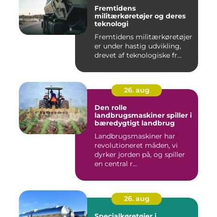
Fremtidens
militærkøretøjer og deres
teknologi
Fremtidens militærkøretøjer
er under hastig udvikling,
drevet af teknologiske fr...
26. aug
Den rolle
landbrugsmaskiner spiller i
bæredygtigt landbrug
Landbrugsmaskiner har
revolutioneret måden, vi
dyrker jorden på, og spiller
en central r...
26. aug
Specialkøretøjer i