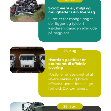
Skrot: værdier, miljø og
muligheder i din hverdag
Skrot er for mange noget,
der ligger og fylder i
kælderen, garagen eller ude
på bagplads...
26. aug
Hvordan postbiler er
optimeret til effektiv
levering
Postbiler er designet til at
levere pakker og breve
effektivt under forskellige
forhold. De kombiner...
26. aug