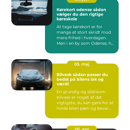
Kørekort odense sådan
vælger du den rigtige
køreskole
At tage kørekort er for
mange et stort skridt mod
mere frihed i hverdagen.
Men i en by som Odense, h...
03. maj
Bilvask sådan passer du
bedst på bilens lak og
værdi
En grundig og skånsom
bilvask er noget af det
vigtigste, du kan gøre for at
holde bilen pæn og bevar...
05. apr