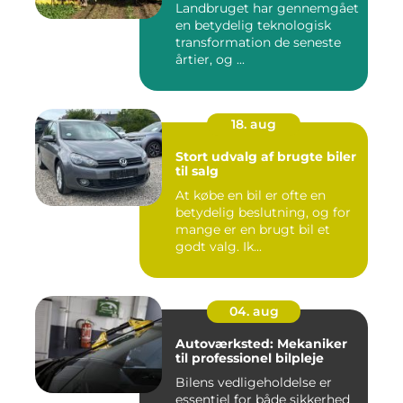
Landbruget har gennemgået
en betydelig teknologisk
transformation de seneste
årtier, og ...
18. aug
Stort udvalg af brugte biler
til salg
At købe en bil er ofte en
betydelig beslutning, og for
mange er en brugt bil et
godt valg. Ik...
04. aug
Autoværksted: Mekaniker
til professionel bilpleje
Bilens vedligeholdelse er
essentiel for både sikkerhed