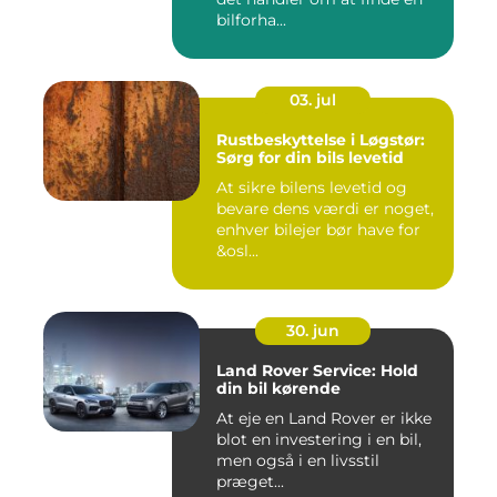
bilforha...
03. jul
Rustbeskyttelse i Løgstør:
Sørg for din bils levetid
At sikre bilens levetid og
bevare dens værdi er noget,
enhver bilejer bør have for
&osl...
30. jun
Land Rover Service: Hold
din bil kørende
At eje en Land Rover er ikke
blot en investering i en bil,
men også i en livsstil
præget...