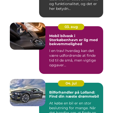
og funktionalitet, og det er
her betydn...
03. aug
Mobil bilvask i
Storkøbenhavn er lig med
bekvemmelighed
I en travl hverdag kan det
være udfordrende at finde
tid til de små, men vigtige
opgaver...
04. jul
Bilforhandler på Lolland:
Find din næste drømmebil
At købe en bil er en stor
beslutning for mange. Når
det handler om at finde en