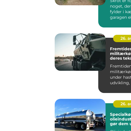
Skrot er 
noget, der
fylder i k
garagen el
bagplads..
26. 
Fremtide
militærkø
deres tek
Fremtide
militærkør
under has
udvikling,
teknologisk
26. 
Specialkør
olieindus
gør dem 