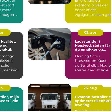
rekort er
En grundig og
 et stort
skånsom bilvask er
d mere
noget af det
verdagen.
vigtigste, du kan gø
by som
for at holde bilen p
.
og bevar...
apr
02. apr
 kvalitet,
Ladestander i
e og
Næstved: sådan får
praktik
du en sikker og
smart
or mange
Flere og flere i
opladningsløsning
levet et
Næstved-området
 solid
skifter til elbil. Nogle
l, der både
starter med at lade
en...
via en alm...
an
26. aug
dier, miljø
Hvordan postbiler e
eder i din
optimeret til effekti
levering