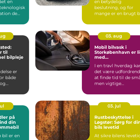
et en
en betydelig
 teknologisk
beslutning, og for
ation de
mange er en brugt b
ier, og ...
et godt valg. Ik...
aug
03. aug
sted:
Mobil bilvask i
 til
Storkøbenhavn er l
el bilpleje
med
bekvemmelighed
I en travl hverdag ka
delse er
det være udfordren
for både
at finde tid til de små
 og
men vigtige
itet, og det
opgaver...
dn...
ul
03. jul
dler på
Rustbeskyttelse i
Find din
Løgstør: Sørg for di
ømmebil
bils levetid
 bil er en
At sikre bilens leveti