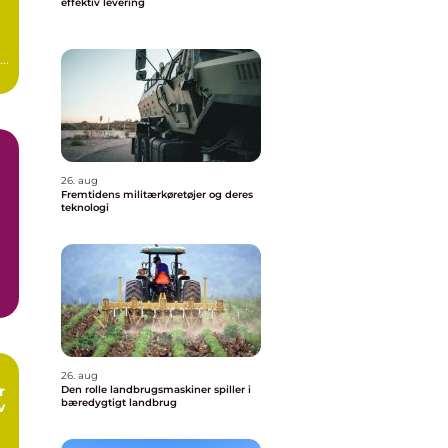
effektiv levering
re
æn
26. aug
Fremtidens militærkøretøjer og deres
teknologi
26. aug
r
Den rolle landbrugsmaskiner spiller i
bæredygtigt landbrug
v