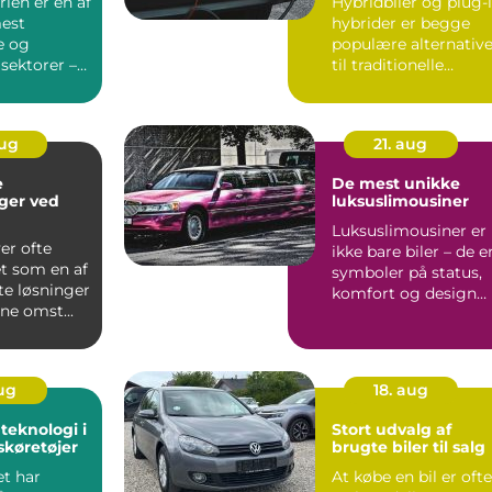
rien er en af
Hybridbiler og plug-
est
hybrider er begge
e og
populære alternative
sektorer –
til traditionelle
er sto...
benzin- og di...
aug
21. aug
e
De mest unikke
ger ved
luksuslimousiner
Luksuslimousiner er
enanvendels
ver ofte
ikke bare biler – de e
 som en af
symboler på status,
te løsninger
komfort og design
ne omst...
p&arin...
aug
18. aug
teknologi i
Stort udvalg af
køretøjer
brugte biler til salg
t har
At købe en bil er ofte