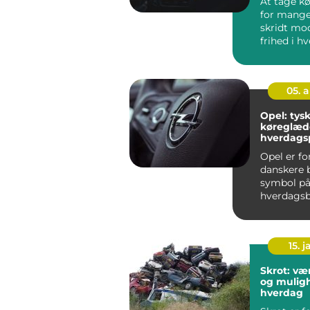
At tage kø
for mange
skridt mo
frihed i h
Men i en 
Odense, h..
05. 
Opel: tysk
køreglæd
hverdags
Opel er f
danskere b
symbol på
hverdagsbi
kan klare p
15. j
Skrot: vær
og muligh
hverdag