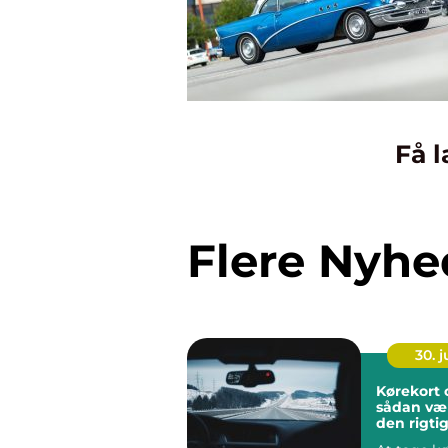
Få l
Flere Nyhe
30. 
Kørekort
sådan væ
den rigti
køreskole