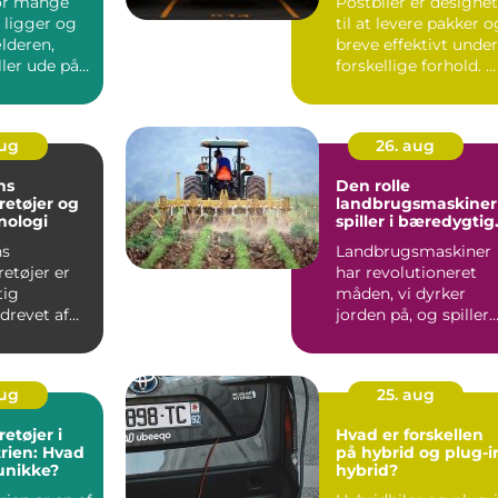
for mange
Postbiler er designet
 ligger og
til at levere pakker o
ælderen,
breve effektivt under
ler ude på
forskellige forhold. 
.
kombiner...
aug
26. aug
ns
Den rolle
retøjer og
landbrugsmaskiner
nologi
spiller i bæredygtig
landbrug
ns
Landbrugsmaskiner
etøjer er
har revolutioneret
tig
måden, vi dyrker
 drevet af
jorden på, og spiller
e fr...
en central r...
aug
25. aug
etøjer i
Hvad er forskellen
trien: Hvad
på hybrid og plug-i
unikke?
hybrid?