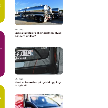
g
De
26. aug
Specialkøretøjer i olieindustrien: Hvad
gør dem unikke?
t
25. aug
Hvad er forskellen på hybrid og plug-
in hybrid?
n