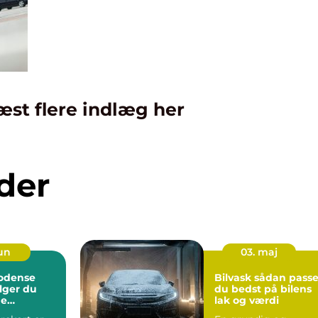
æst flere indlæg her
der
jun
03. maj
 odense
Bilvask sådan passer
lger du
du bedst på bilens
ge
lak og værdi