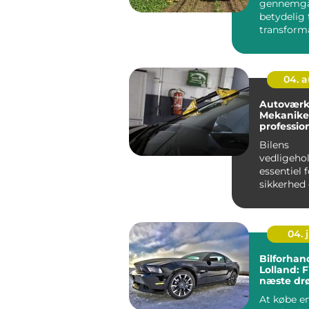
gennemgå
betydelig
transform
seneste årt
04. 
Autoværk
Mekaniker
profession
Bilens
vedligehol
essentiel 
sikkerhed
funktional
er her bety
04. j
Bilforhan
Lolland: 
næste dr
At købe en