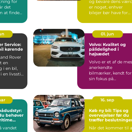
tning for
og bevare dens værd
r det
er noget, enhver
m at finde
bilejer bør have for
..
&osl...
jun
01. jun
r Service:
Volvo: Kvalitet og
bil kørende
pålidelighed i
højsædet
Land Rover
Volvo er et af de me
ot en
anerkendte
 i en bil,
bilmærker, kendt for
 en livsstil
sin fokus på
sikkerhed, tidl&osla...
mar
16. sep
 bådudstyr:
Køb ny bil: Tips og
du behøver
overvejelser før du
ritime
træffer beslutninge
å vandet
Når det kommer til a