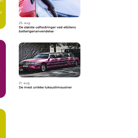
in
r
25. aug
De største udfordringer ved elbilens
batterigenanvendelse
r
21. aug
De mest unikke luksuslimousiner