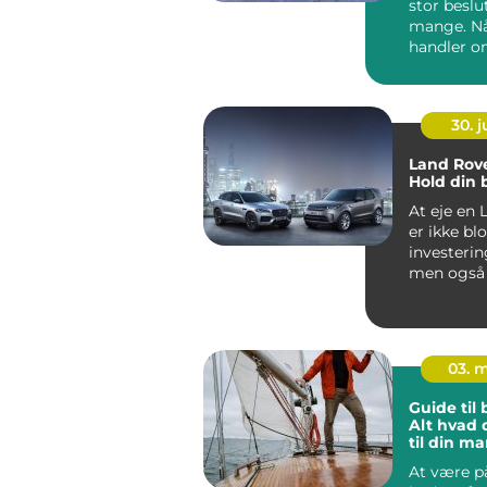
stor beslu
mange. Nå
handler o
en bilforha.
30. 
Land Rove
Hold din 
At eje en 
er ikke bl
investering
men også i
præget...
03. 
Guide til
Alt hvad 
til din ma
passion
At være p