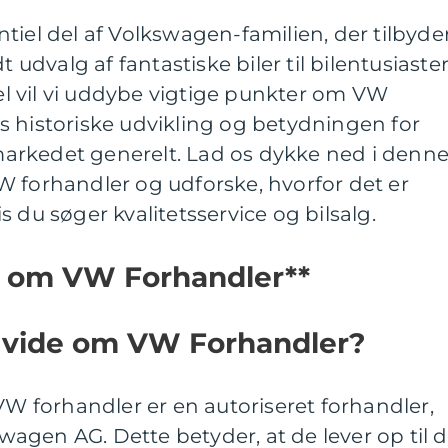
tiel del af Volkswagen-familien, der tilbyde
t udvalg af fantastiske biler til bilentusiaste
kel vil vi uddybe vigtige punkter om VW
s historiske udvikling og betydningen for
arkedet generelt. Lad os dykke ned i denn
W forhandler og udforske, hvorfor det er
 du søger kvalitetsservice og bilsalg.
r om VW Forhandler**
t vide om VW Forhandler?
 VW forhandler er en autoriseret forhandler,
kswagen AG. Dette betyder, at de lever op til 