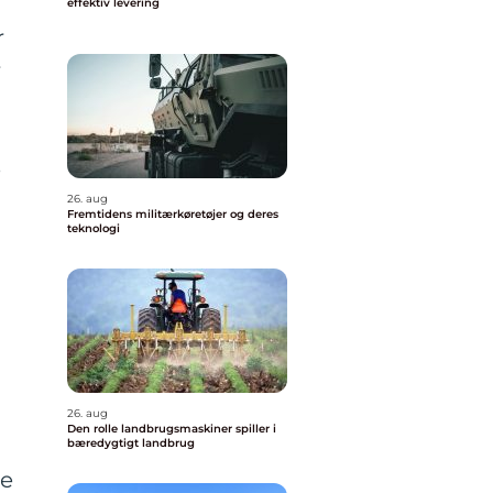
effektiv levering
r
r
e
26. aug
Fremtidens militærkøretøjer og deres
teknologi
26. aug
Den rolle landbrugsmaskiner spiller i
bæredygtigt landbrug
de