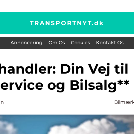
TRANSPORTNYT.
dk
Annoncering
Om Os
Cookies
Kontakt Os
service og Bilsalg**
en
Bilmær