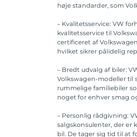
høje standarder, som Vo
– Kvalitetsservice: VW forh
kvalitetsservice til Volks
certificeret af Volkswagen
hvilket sikrer pålidelig r
– Bredt udvalg af biler: 
Volkswagen-modeller til s
rummelige familiebiler s
noget for enhver smag o
– Personlig rådgivning: V
salgskonsulenter, der er k
bil. De tager sig tid til a