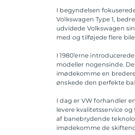
I begyndelsen fokuserede
Volkswagen Type 1, bedr
udvidede Volkswagen sin
med og tilføjede flere bile
I 1980’erne introducered
modeller nogensinde. Det
imødekomme en bredere k
ønskede den perfekte bala
I dag er VW forhandler en
levere kvalitetsservice o
af banebrydende teknolog
imødekomme de skiftende 