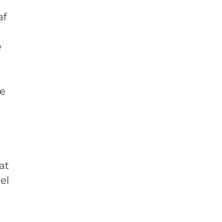
af
e
re
at
el