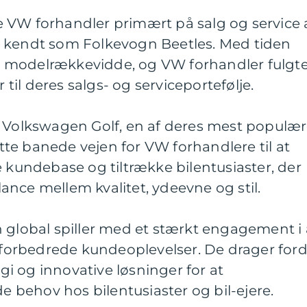
 VW forhandler primært på salg og service 
e kendt som Folkevogn Beetles. Med tiden
 modelrækkevidde, og VW forhandler fulgt
r til deres salgs- og serviceportefølje.
e Volkswagen Golf, en af deres mest populæ
te banede vejen for VW forhandlere til at
undebase og tiltrække bilentusiaster, der
nce mellem kvalitet, ydeevne og stil.
 global spiller med et stærkt engagement i 
g forbedrede kundeoplevelser. De drager ford
i og innovative løsninger for at
behov hos bilentusiaster og bil-ejere.