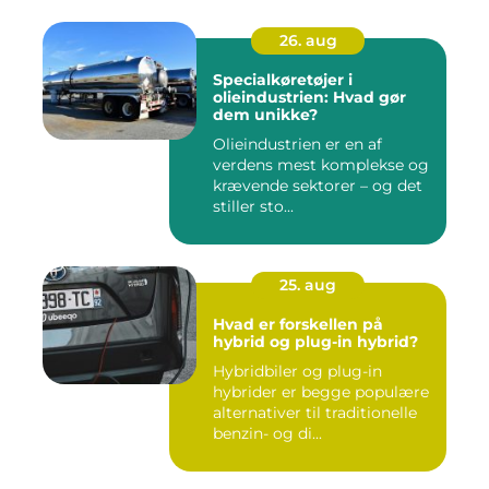
26. aug
Specialkøretøjer i
olieindustrien: Hvad gør
dem unikke?
Olieindustrien er en af
verdens mest komplekse og
krævende sektorer – og det
stiller sto...
25. aug
Hvad er forskellen på
hybrid og plug-in hybrid?
Hybridbiler og plug-in
hybrider er begge populære
alternativer til traditionelle
benzin- og di...