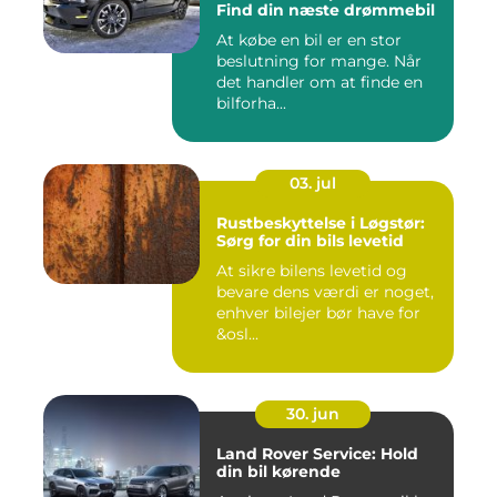
Find din næste drømmebil
At købe en bil er en stor
beslutning for mange. Når
det handler om at finde en
bilforha...
03. jul
Rustbeskyttelse i Løgstør:
Sørg for din bils levetid
At sikre bilens levetid og
bevare dens værdi er noget,
enhver bilejer bør have for
&osl...
30. jun
Land Rover Service: Hold
din bil kørende