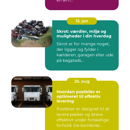
en alm...
15. jan
Skrot: værdier, miljø og
muligheder i din hverdag
Skrot er for mange noget,
der ligger og fylder i
kælderen, garagen eller ude
på bagplads...
26. aug
Hvordan postbiler er
optimeret til effektiv
levering
Postbiler er designet til at
levere pakker og breve
effektivt under forskellige
forhold. De kombiner...