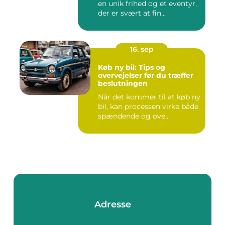
en unik frihed og et eventyr,
der er svært at fin...
16. sep
Køb ny bil: Tips og
overvejelser før du træffer
beslutningen
Når det kommer til at køb ny
bil, kan processen virke både
spændende og ove...
Adresse