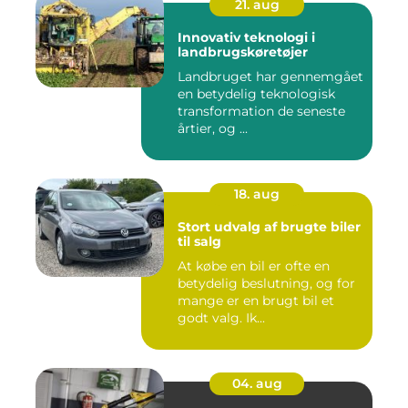
21. aug
Innovativ teknologi i
landbrugskøretøjer
Landbruget har gennemgået
en betydelig teknologisk
transformation de seneste
årtier, og ...
18. aug
Stort udvalg af brugte biler
til salg
At købe en bil er ofte en
betydelig beslutning, og for
mange er en brugt bil et
godt valg. Ik...
04. aug