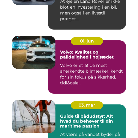
At eje en Land Rover er ikke
blot en investering i en bil,
men også i en livsstil
præget...
01. jun
Volvo: Kvalitet og
pålidelighed i højsædet
Volvo er et af de mest
anerkendte bilmærker, kendt
for sin fokus på sikkerhed,
tidl&osla...
03. mar
Guide til bådudstyr: Alt
hvad du behøver til din
maritime passion
At være på vandet byder på