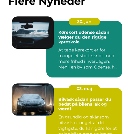
Flere Nyheder
30. jun
Kørekort odense sådan
vælger du den rigtige
køreskole
At tage kørekort er for
mange et stort skridt mod
mere frihed i hverdagen.
Men i en by som Odense, h...
03. maj
Bilvask sådan passer du
bedst på bilens lak og
værdi
En grundig og skånsom
bilvask er noget af det
vigtigste, du kan gøre for at