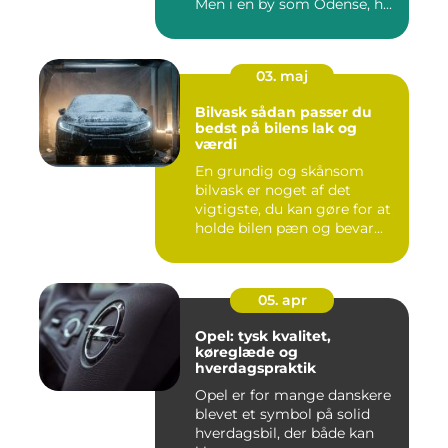
Men i en by som Odense, h...
03. maj
Bilvask sådan passer du
bedst på bilens lak og
værdi
En grundig og skånsom
bilvask er noget af det
vigtigste, du kan gøre for at
holde bilen pæn og bevar...
05. apr
Opel: tysk kvalitet,
køreglæde og
hverdagspraktik
Opel er for mange danskere
blevet et symbol på solid
hverdagsbil, der både kan