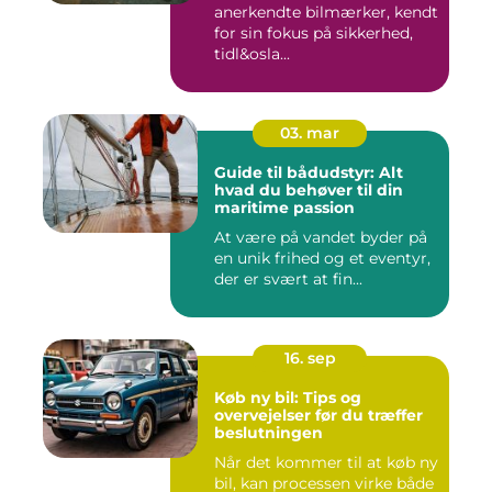
anerkendte bilmærker, kendt
for sin fokus på sikkerhed,
tidl&osla...
03. mar
Guide til bådudstyr: Alt
hvad du behøver til din
maritime passion
At være på vandet byder på
en unik frihed og et eventyr,
der er svært at fin...
16. sep
Køb ny bil: Tips og
overvejelser før du træffer
beslutningen
Når det kommer til at køb ny
bil, kan processen virke både