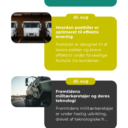
26. aug
Hvordan postbiler er
optimeret til effektiv
levering
Postbiler er designet til at
levere pakker og breve
effektivt under forskellige
forhold. De kombiner...
26. aug
Fremtidens
militærkøretøjer og deres
teknologi
Fremtidens militærkøretøjer
er under hastig udvikling,
drevet af teknologiske fr...