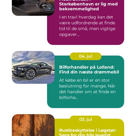
Storkøbenhavn er lig med
bekvemmelighed
I en travl hverdag kan det
være udfordrende at finde
tid til de små, men vigtige
opgaver...
04. jul
Bilforhandler på Lolland:
Find din næste drømmebil
At købe en bil er en stor
beslutning for mange. Når
det handler om at finde en
bilforha...
03. jul
Rustbeskyttelse i Løgstør:
Sørg for din bils levetid