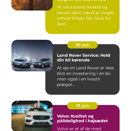
At sikre bilens levetid og
bevare dens værdi er noget,
enhver bilejer bør have for
&osl...
30. jun
Land Rover Service: Hold
din bil kørende
At eje en Land Rover er ikke
blot en investering i en bil,
men også i en livsstil
præget...
01. jun
Volvo: Kvalitet og
pålidelighed i højsædet
Volvo er et af de mest