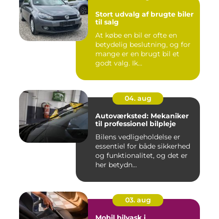
Stort udvalg af brugte biler
til salg
At købe en bil er ofte en
betydelig beslutning, og for
mange er en brugt bil et
godt valg. Ik...
04. aug
Autoværksted: Mekaniker
til professionel bilpleje
Bilens vedligeholdelse er
essentiel for både sikkerhed
og funktionalitet, og det er
her betydn...
03. aug
Mobil bilvask i