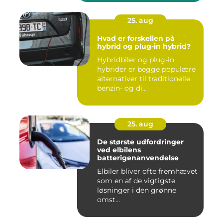
25. aug
Hvad er forskellen på
hybrid og plug-in hybrid?
Hybridbiler og plug-in
hybrider er begge populære
alternativer til traditionelle
benzin- og di...
25. aug
De største udfordringer
ved elbilens
batterigenanvendelse
Elbiler bliver ofte fremhævet
som en af de vigtigste
løsninger i den grønne
omst...