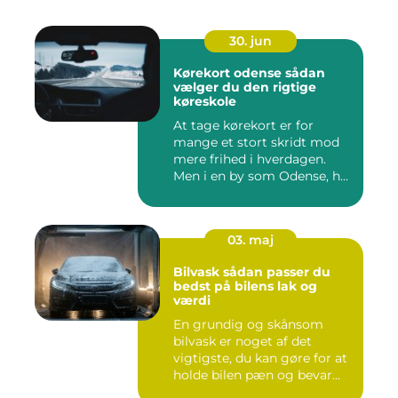
30. jun
Kørekort odense sådan
vælger du den rigtige
køreskole
At tage kørekort er for
mange et stort skridt mod
mere frihed i hverdagen.
Men i en by som Odense, h...
03. maj
Bilvask sådan passer du
bedst på bilens lak og
værdi
En grundig og skånsom
bilvask er noget af det
vigtigste, du kan gøre for at
holde bilen pæn og bevar...