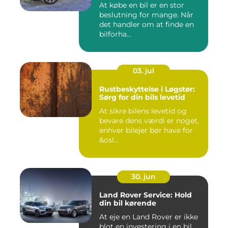
At købe en bil er en stor
beslutning for mange. Når
det handler om at finde en
bilforha...
03. jul
Rustbeskyttelse i Løgstør:
Sørg for din bils levetid
At sikre bilens levetid og
bevare dens værdi er noget,
enhver bilejer bør have for
&osl...
30. jun
Land Rover Service: Hold
din bil kørende
At eje en Land Rover er ikke
blot en investering i en bil,