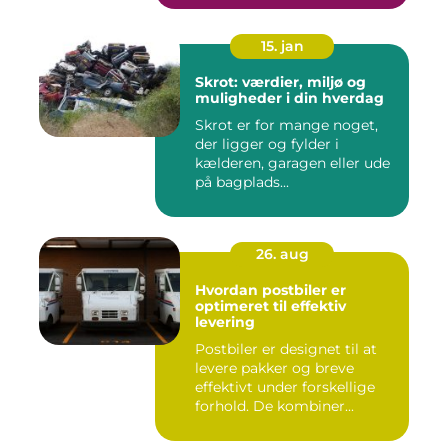
15. jan
Skrot: værdier, miljø og
muligheder i din hverdag
Skrot er for mange noget,
der ligger og fylder i
kælderen, garagen eller ude
på bagplads...
26. aug
Hvordan postbiler er
optimeret til effektiv
levering
Postbiler er designet til at
levere pakker og breve
effektivt under forskellige
forhold. De kombiner...