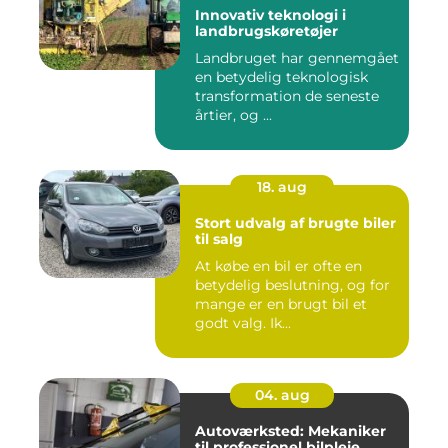
Innovativ teknologi i
landbrugskøretøjer
Landbruget har gennemgået
en betydelig teknologisk
transformation de seneste
årtier, og ...
18. aug
Stort udvalg af brugte biler
til salg
At købe en bil er ofte en
betydelig beslutning, og for
mange er en brugt bil et
godt valg. Ik...
04. aug
Autoværksted: Mekaniker
til professionel bilpleje