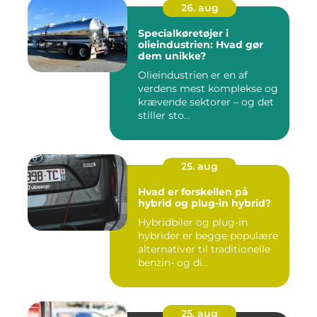
26. aug
Specialkøretøjer i
olieindustrien: Hvad gør
dem unikke?
Olieindustrien er en af
verdens mest komplekse og
krævende sektorer – og det
stiller sto...
25. aug
Hvad er forskellen på
hybrid og plug-in hybrid?
Hybridbiler og plug-in
hybrider er begge populære
alternativer til traditionelle
benzin- og di...
25. aug