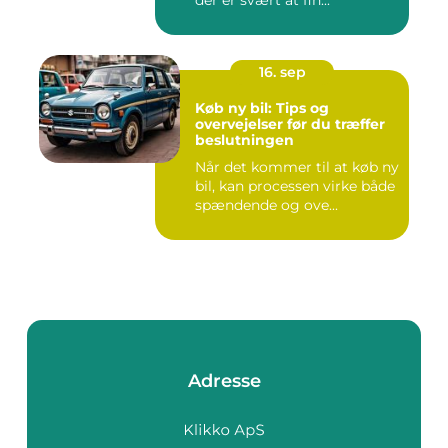
der er svært at fin...
16. sep
Køb ny bil: Tips og
overvejelser før du træffer
beslutningen
Når det kommer til at køb ny
bil, kan processen virke både
spændende og ove...
Adresse