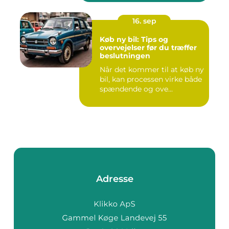
16. sep
Køb ny bil: Tips og
overvejelser før du træffer
beslutningen
Når det kommer til at køb ny
bil, kan processen virke både
spændende og ove...
Adresse