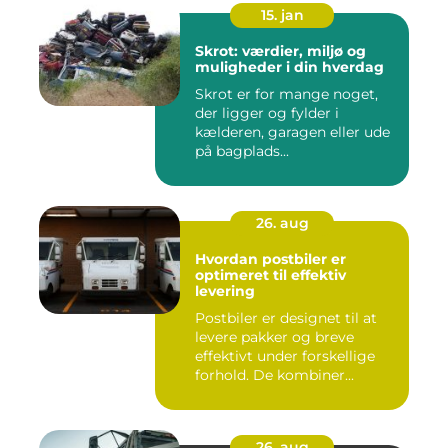
15. jan
Skrot: værdier, miljø og
muligheder i din hverdag
Skrot er for mange noget,
der ligger og fylder i
kælderen, garagen eller ude
på bagplads...
26. aug
Hvordan postbiler er
optimeret til effektiv
levering
Postbiler er designet til at
levere pakker og breve
effektivt under forskellige
forhold. De kombiner...
26. aug