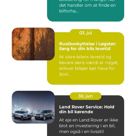
det handler om at finde en
bilforha...
03. jul
Rustbeskyttelse i Løgstør:
Sørg for din bils levetid
At sikre bilens levetid og
bevare dens værdi er noget,
enhver bilejer bør have for
&osl...
30. jun
Land Rover Service: Hold
din bil kørende
At eje en Land Rover er ikke
blot en investering i en bil,
men også i en livsstil