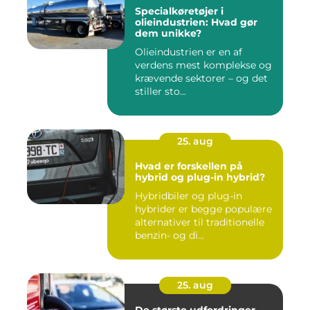
Specialkøretøjer i
olieindustrien: Hvad gør
dem unikke?
Olieindustrien er en af
verdens mest komplekse og
krævende sektorer – og det
stiller sto...
25. aug
Hvad er forskellen på
hybrid og plug-in hybrid?
Hybridbiler og plug-in
hybrider er begge populære
alternativer til traditionelle
benzin- og di...
25. aug