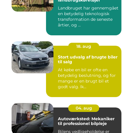
landbrugskøretøjer
Landbruget har gennemgået
en betydelig teknologisk
transformation de seneste
årtier, og ...
18. aug
Stort udvalg af brugte biler
til salg
At købe en bil er ofte en
betydelig beslutning, og for
mange er en brugt bil et
godt valg. Ik...
04. aug
Autoværksted: Mekaniker
til professionel bilpleje
Bilens vedligeholdelse er