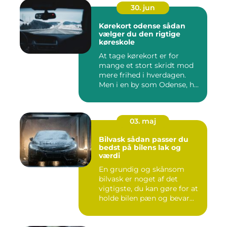
30. jun
Kørekort odense sådan
vælger du den rigtige
køreskole
At tage kørekort er for
mange et stort skridt mod
mere frihed i hverdagen.
Men i en by som Odense, h...
03. maj
Bilvask sådan passer du
bedst på bilens lak og
værdi
En grundig og skånsom
bilvask er noget af det
vigtigste, du kan gøre for at
holde bilen pæn og bevar...