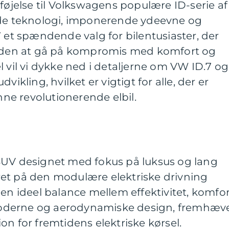
lføjelse til Volkswagens populære ID-serie af
ede teknologi, imponerende ydeevne og
7 et spændende valg for bilentusiaster, der
 uden at gå på kompromis med komfort og
l vil vi dykke ned i detaljerne om VW ID.7 og
vikling, hvilket er vigtigt for alle, der er
enne revolutionerende elbil.
SUV designet med fokus på luksus og lang
et på den modulære elektriske drivning
 en ideel balance mellem effektivitet, komfo
t moderne og aerodynamiske design, fremhæv
on for fremtidens elektriske kørsel.