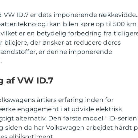
ved VW ID.7 er dets imponerende rækkevidde.
tteriteknologi kan bilen køre op til 500 km
ilket er en betydelig forbedring fra tidliger
or bilejere, der ønsker at reducere deres
brændstoffer, er denne imponerende
.
g af VW ID.7
olkswagens årtiers erfaring inden for
ærke engagement i at udvikle elektrisk
igt alternativ. Den første model i ID-serien
 og siden da har Volkswagen arbejdet hårdt 
es elbilsortiment.