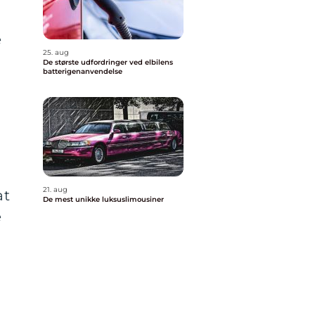
e
25. aug
De største udfordringer ved elbilens
batterigenanvendelse
21. aug
at
De mest unikke luksuslimousiner
e