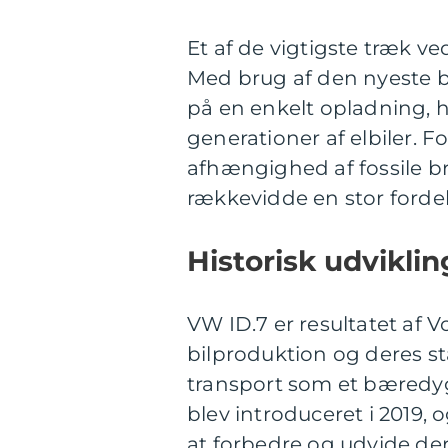
Et af de vigtigste træk 
Med brug af den nyeste ba
på en enkelt opladning, hv
generationer af elbiler. F
afhængighed af fossile 
rækkevidde en stor fordel
Historisk udviklin
VW ID.7 er resultatet af V
bilproduktion og deres st
transport som et bæredygt
blev introduceret i 2019,
at forbedre og udvide der