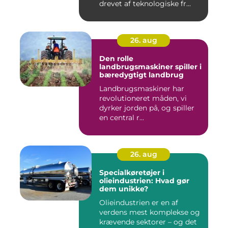
drevet af teknologiske fr...
26. aug
Den rolle
landbrugsmaskiner spiller i
bæredygtigt landbrug
Landbrugsmaskiner har
revolutioneret måden, vi
dyrker jorden på, og spiller
en central r...
26. aug
Specialkøretøjer i
olieindustrien: Hvad gør
dem unikke?
Olieindustrien er en af
verdens mest komplekse og
krævende sektorer – og det