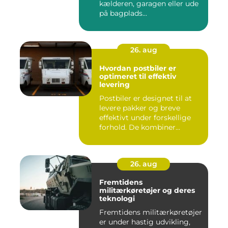
kælderen, garagen eller ude
på bagplads...
26. aug
Hvordan postbiler er
optimeret til effektiv
levering
Postbiler er designet til at
levere pakker og breve
effektivt under forskellige
forhold. De kombiner...
26. aug
Fremtidens
militærkøretøjer og deres
teknologi
Fremtidens militærkøretøjer
er under hastig udvikling,