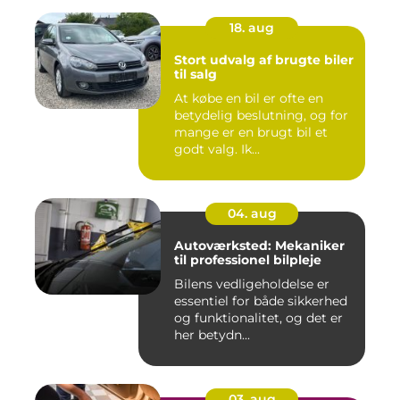
18. aug
Stort udvalg af brugte biler
til salg
At købe en bil er ofte en
betydelig beslutning, og for
mange er en brugt bil et
godt valg. Ik...
04. aug
Autoværksted: Mekaniker
til professionel bilpleje
Bilens vedligeholdelse er
essentiel for både sikkerhed
og funktionalitet, og det er
her betydn...
03. aug