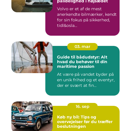
pålidelighed i højsædet
Volvo er et af de mest
anerkendte bilmærker, kendt
for sin fokus på sikkerhed,
tidl&osla...
03. mar
Guide til bådudstyr: Alt
hvad du behøver til din
maritime passion
At være på vandet byder på
en unik frihed og et eventyr,
der er svært at fin...
16. sep
Køb ny bil: Tips og
overvejelser før du træffer
beslutningen