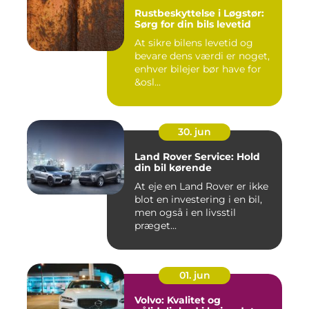
Rustbeskyttelse i Løgstør:
Sørg for din bils levetid
At sikre bilens levetid og
bevare dens værdi er noget,
enhver bilejer bør have for
&osl...
30. jun
Land Rover Service: Hold
din bil kørende
At eje en Land Rover er ikke
blot en investering i en bil,
men også i en livsstil
præget...
01. jun
Volvo: Kvalitet og