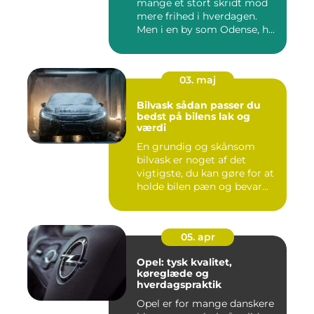
mange et stort skridt mod
mere frihed i hverdagen.
Men i en by som Odense, h...
03. maj
Bilvask sådan passer du
bedst på bilens lak og
værdi
En grundig og skånsom
bilvask er noget af det
vigtigste, du kan gøre for at
holde bilen pæn og bevar...
05. apr
Opel: tysk kvalitet,
køreglæde og
hverdagspraktik
Opel er for mange danskere