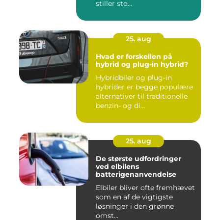
stiller sto...
25. aug
Hvad er forskellen på
hybrid og plug-in hybrid?
Hybridbiler og plug-in
hybrider er begge populære
alternativer til traditionelle
benzin- og di...
25. aug
De største udfordringer
ved elbilens
batterigenanvendelse
Elbiler bliver ofte fremhævet
som en af de vigtigste
løsninger i den grønne
omst...