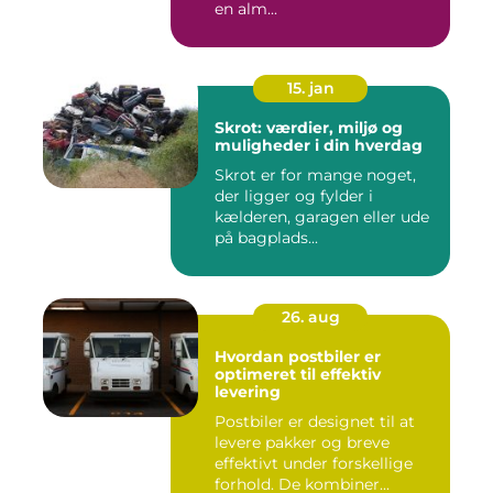
en alm...
15. jan
Skrot: værdier, miljø og
muligheder i din hverdag
Skrot er for mange noget,
der ligger og fylder i
kælderen, garagen eller ude
på bagplads...
26. aug
Hvordan postbiler er
optimeret til effektiv
levering
Postbiler er designet til at
levere pakker og breve
effektivt under forskellige
forhold. De kombiner...