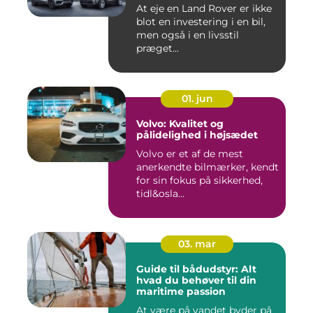
At eje en Land Rover er ikke
blot en investering i en bil,
men også i en livsstil
præget...
01. jun
Volvo: Kvalitet og
pålidelighed i højsædet
Volvo er et af de mest
anerkendte bilmærker, kendt
for sin fokus på sikkerhed,
tidl&osla...
03. mar
Guide til bådudstyr: Alt
hvad du behøver til din
maritime passion
At være på vandet byder på