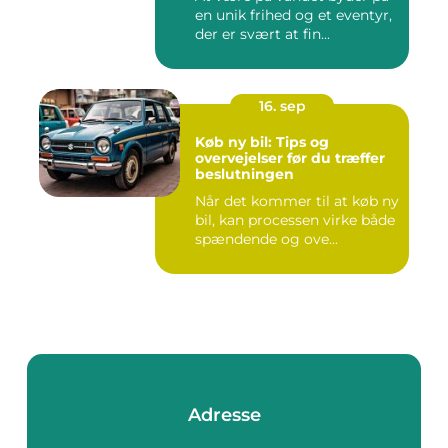
en unik frihed og et eventyr,
der er svært at fin...
16. sep
Køb ny bil: Tips og
overvejelser før du træffer
beslutningen
Når det kommer til at køb ny
bil, kan processen virke både
spændende og ove...
Adresse