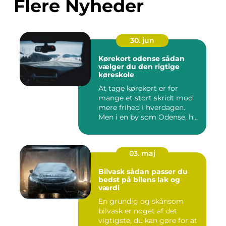
Flere Nyheder
30. jun
Kørekort odense sådan
vælger du den rigtige
køreskole
At tage kørekort er for
mange et stort skridt mod
mere frihed i hverdagen.
Men i en by som Odense, h...
03. maj
Bilvask sådan passer du
bedst på bilens lak og
værdi
En grundig og skånsom
bilvask er noget af det
vigtigste, du kan gøre for at