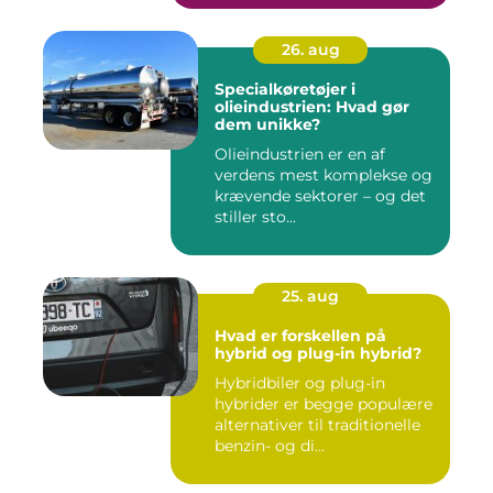
26. aug
Specialkøretøjer i
olieindustrien: Hvad gør
dem unikke?
Olieindustrien er en af
verdens mest komplekse og
krævende sektorer – og det
stiller sto...
25. aug
Hvad er forskellen på
hybrid og plug-in hybrid?
Hybridbiler og plug-in
hybrider er begge populære
alternativer til traditionelle
benzin- og di...