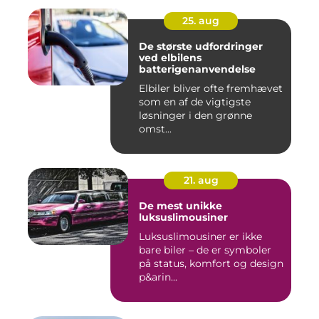
25. aug
De største udfordringer
ved elbilens
batterigenanvendelse
Elbiler bliver ofte fremhævet
som en af de vigtigste
løsninger i den grønne
omst...
21. aug
De mest unikke
luksuslimousiner
Luksuslimousiner er ikke
bare biler – de er symboler
på status, komfort og design
p&arin...