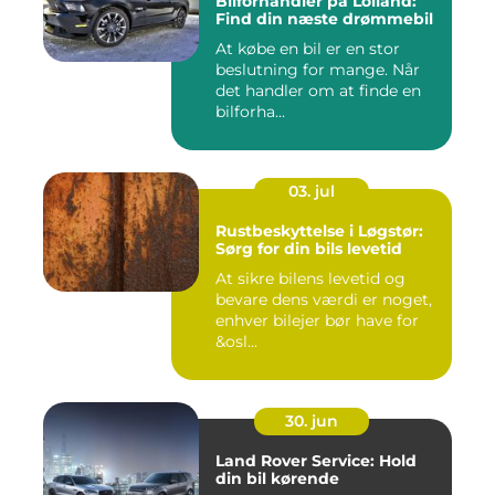
Bilforhandler på Lolland:
Find din næste drømmebil
At købe en bil er en stor
beslutning for mange. Når
det handler om at finde en
bilforha...
03. jul
Rustbeskyttelse i Løgstør:
Sørg for din bils levetid
At sikre bilens levetid og
bevare dens værdi er noget,
enhver bilejer bør have for
&osl...
30. jun
Land Rover Service: Hold
din bil kørende