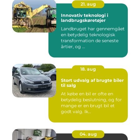
21. aug
Innovativ teknologi i
landbrugskøretøjer
Landbruget har gennemgået
en betydelig teknologisk
transformation de seneste
årtier, og ...
18. aug
Stort udvalg af brugte biler
til salg
At købe en bil er ofte en
betydelig beslutning, og for
mange er en brugt bil et
godt valg. Ik...
04. aug