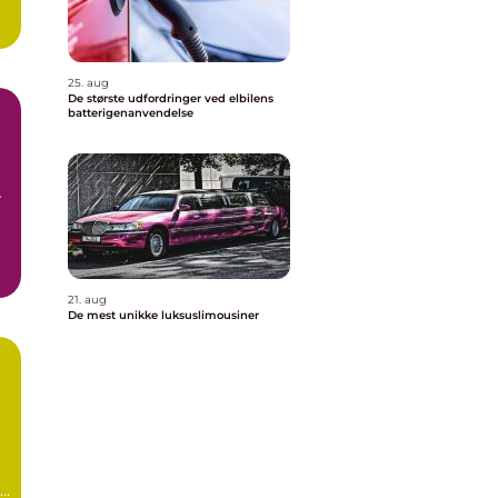
25. aug
De største udfordringer ved elbilens
batterigenanvendelse
r
21. aug
De mest unikke luksuslimousiner
il