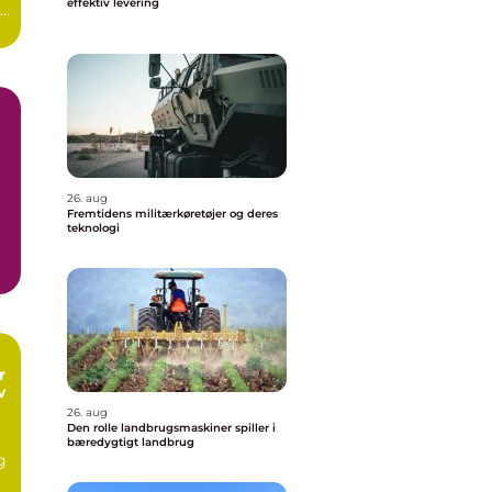
effektiv levering
re
æn
26. aug
Fremtidens militærkøretøjer og deres
teknologi
r
v
26. aug
Den rolle landbrugsmaskiner spiller i
bæredygtigt landbrug
g