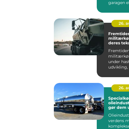
garagen el
bagplads..
26. 
Fremtide
militærkø
deres tek
Fremtide
militærkør
under has
udvikling,
teknologisk
26. 
Specialkør
olieindus
gør dem 
Olieindust
verdens m
kompleks