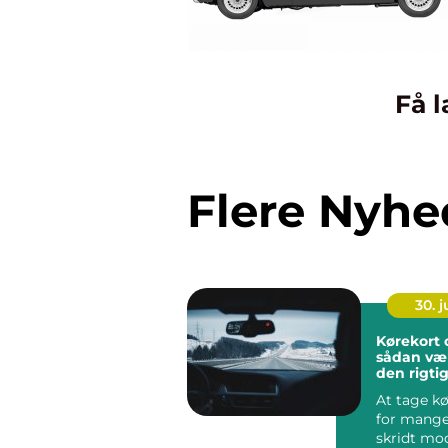
Få l
Flere Nyhe
30. 
Kørekort
sådan væ
den rigti
køreskole
At tage kø
for mange
skridt mo