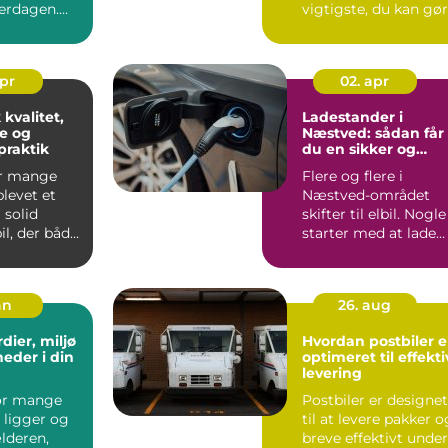
verdagen.
vigtigste, du kan gø
by som
for at holde bilen p
.
og bevar...
apr
02. apr
 kvalitet,
Ladestander i
e og
Næstved: sådan får
praktik
du en sikker og
smart
or mange
Flere og flere i
opladningsløsning
levet et
Næstved-området
 solid
skifter til elbil. Nogle
l, der både
starter med at lade
en...
via en alm...
an
26. aug
dier, miljø
Hvordan postbiler e
eder i din
optimeret til effekti
levering
for mange
Postbiler er designet
 ligger og
til at levere pakker o
ælderen,
breve effektivt under