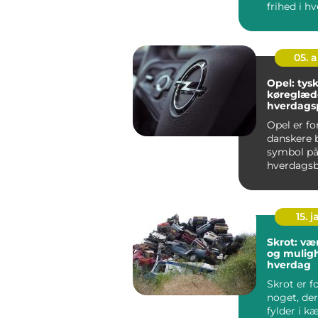
frihed i h
Men i en 
Odense, h..
05. 
Opel: tysk
køreglæd
hverdags
Opel er f
danskere b
symbol på
hverdagsbi
kan klare p
15. j
Skrot: vær
og muligh
hverdag
Skrot er 
noget, der
fylder i k