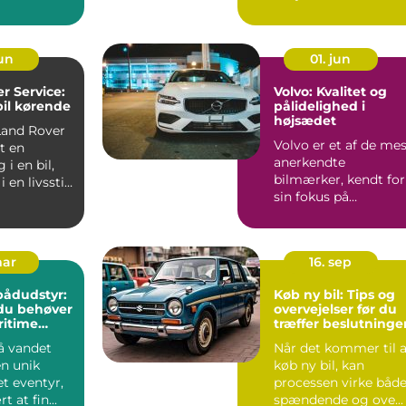
..
&osl...
jun
01. jun
r Service:
Volvo: Kvalitet og
bil kørende
pålidelighed i
højsædet
Land Rover
Volvo er et af de me
ot en
anerkendte
 i en bil,
bilmærker, kendt for
 en livsstil
sin fokus på
sikkerhed, tidl&osla...
mar
16. sep
 bådudstyr:
Køb ny bil: Tips og
du behøver
overvejelser før du
ritime
træffer beslutninge
å vandet
Når det kommer til a
en unik
køb ny bil, kan
et eventyr,
processen virke båd
t at fin...
spændende og ove...