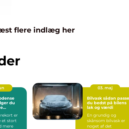
æst flere indlæg her
der
jun
03. maj
 odense
Bilvask sådan passer
lger du
du bedst på bilens
ge
lak og værdi
rekort er
En grundig og
 et stort
skånsom bilvask er
d mere
noget af det