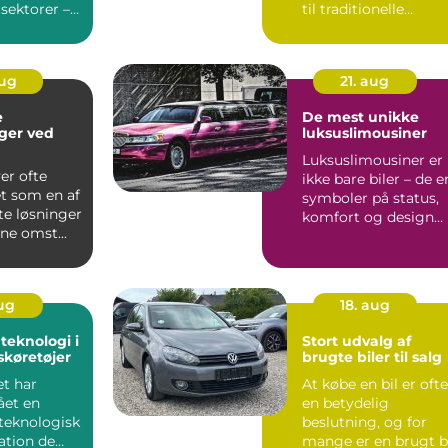
sektorer –
til traditionelle
er sto...
benzin- og di...
aug
21. aug
e
De mest unikke
ger ved
luksuslimousiner
Luksuslimousiner er
enanvendels
ver ofte
ikke bare biler – de e
 som en af
symboler på status,
te løsninger
komfort og design
ne omst...
p&arin...
aug
18. aug
teknologi i
Stort udvalg af
køretøjer
brugte biler til salg
t har
At købe en bil er ofte
et en
en betydelig
 teknologisk
beslutning, og for
ation de
mange er en brugt b