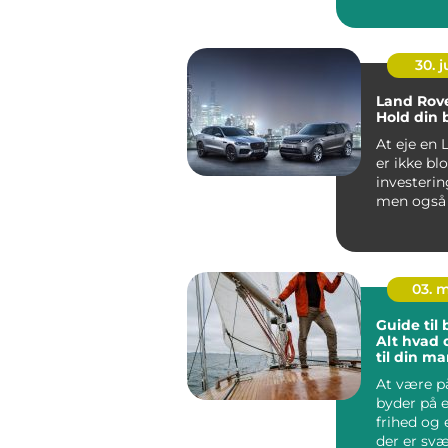
en bilforha.
30. 
Land Rove
Hold din 
At eje en 
er ikke bl
investering
men også i
præget...
03. 
Guide til
Alt hvad 
til din ma
passion
At være p
byder på 
frihed og 
der er svær