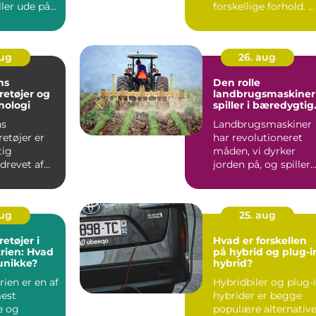
ler ude på
forskellige forhold. 
.
kombiner...
aug
26. aug
ns
Den rolle
retøjer og
landbrugsmaskiner
nologi
spiller i bæredygtig
landbrug
ns
Landbrugsmaskiner
etøjer er
har revolutioneret
tig
måden, vi dyrker
 drevet af
jorden på, og spiller
e fr...
en central r...
aug
25. aug
etøjer i
Hvad er forskellen
trien: Hvad
på hybrid og plug-i
unikke?
hybrid?
rien er en af
Hybridbiler og plug-
est
hybrider er begge
e og
populære alternative