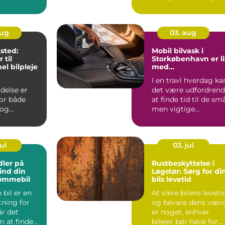
ier, og ...
et godt valg. Ik...
aug
03. aug
sted:
Mobil bilvask i
 til
Storkøbenhavn er l
el bilpleje
med
bekvemmelighed
I en travl hverdag ka
delse er
det være udfordren
for både
at finde tid til de små
 og
men vigtige
itet, og det
opgaver...
dn...
ul
03. jul
dler på
Rustbeskyttelse i
Find din
Løgstør: Sørg for di
ømmebil
bils levetid
 bil er en
At sikre bilens leveti
tning for
og bevare dens værd
r det
er noget, enhver
m at finde
bilejer bør have for