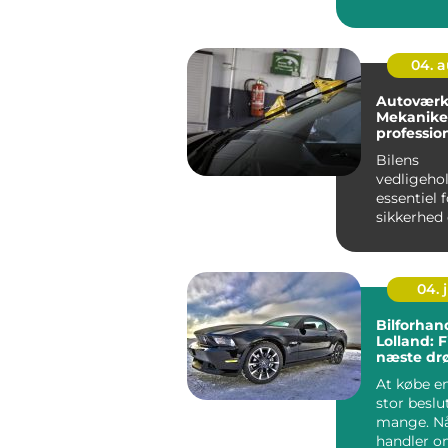
seneste årt
04. 
Autoværk
Mekaniker
profession
Bilens
vedligehol
essentiel 
sikkerhed
funktional
er her bety
04. j
Bilforhan
Lolland: 
næste dr
At købe en
stor beslu
mange. Nå
handler o