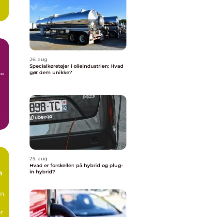
De
26. aug
Specialkøretøjer i olieindustrien: Hvad
t
gør dem unikke?
25. aug
Hvad er forskellen på hybrid og plug-
n
in hybrid?
in
r