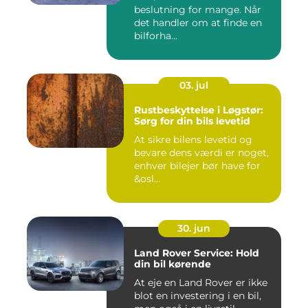
beslutning for mange. Når
det handler om at finde en
bilforha...
03. jul
Rustbeskyttelse i Løgstør:
Sørg for din bils levetid
At sikre bilens levetid og
bevare dens værdi er noget,
enhver bilejer bør have for
&osl...
30. jun
Land Rover Service: Hold
din bil kørende
At eje en Land Rover er ikke
blot en investering i en bil,