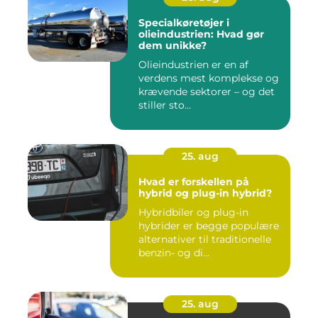
Specialkøretøjer i
olieindustrien: Hvad gør
dem unikke?
Olieindustrien er en af
verdens mest komplekse og
krævende sektorer – og det
stiller sto...
25. aug
Hvad er forskellen på
hybrid og plug-in hybrid?
Hybridbiler og plug-in
hybrider er begge populære
alternativer til traditionelle
benzin- og di...
25. aug