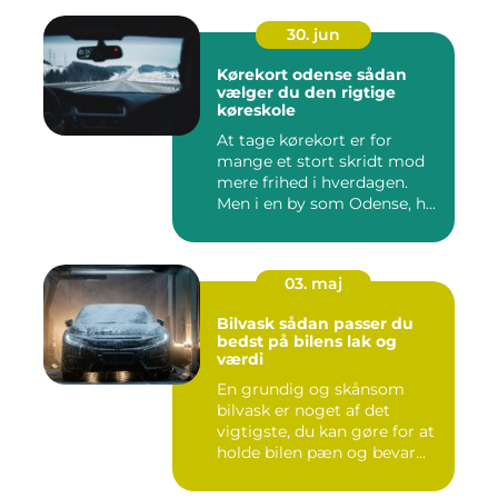
30. jun
Kørekort odense sådan
vælger du den rigtige
køreskole
At tage kørekort er for
mange et stort skridt mod
mere frihed i hverdagen.
Men i en by som Odense, h...
03. maj
Bilvask sådan passer du
bedst på bilens lak og
værdi
En grundig og skånsom
bilvask er noget af det
vigtigste, du kan gøre for at
holde bilen pæn og bevar...