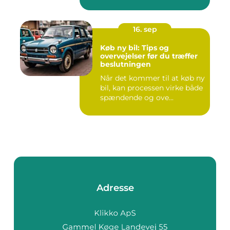
16. sep
Køb ny bil: Tips og
overvejelser før du træffer
beslutningen
Når det kommer til at køb ny
bil, kan processen virke både
spændende og ove...
Adresse