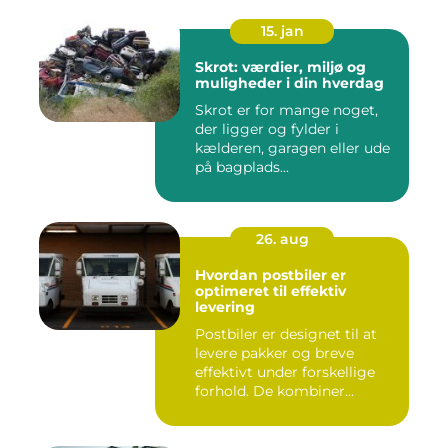
15. jan
Skrot: værdier, miljø og
muligheder i din hverdag
Skrot er for mange noget,
der ligger og fylder i
kælderen, garagen eller ude
på bagplads...
26. aug
Hvordan postbiler er
optimeret til effektiv
levering
Postbiler er designet til at
levere pakker og breve
effektivt under forskellige
forhold. De kombiner...