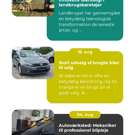
Innovativ teknologi i
landbrugskøretøjer
Landbruget har gennemgået
en betydelig teknologisk
transformation de seneste
årtier, og ...
18. aug
Stort udvalg af brugte biler
til salg
At købe en bil er ofte en
betydelig beslutning, og for
mange er en brugt bil et
godt valg. Ik...
04. aug
Autoværksted: Mekaniker
til professionel bilpleje