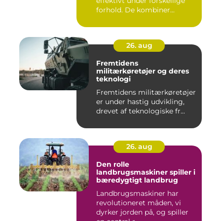
effektivt under forskellige
forhold. De kombiner...
26. aug
Fremtidens
militærkøretøjer og deres
teknologi
Fremtidens militærkøretøjer
er under hastig udvikling,
drevet af teknologiske fr...
26. aug
Den rolle
landbrugsmaskiner spiller i
bæredygtigt landbrug
Landbrugsmaskiner har
revolutioneret måden, vi
dyrker jorden på, og spiller