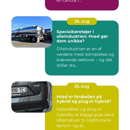
en central r...
26. aug
Specialkøretøjer i
olieindustrien: Hvad gør
dem unikke?
Olieindustrien er en af
verdens mest komplekse og
krævende sektorer – og det
stiller sto...
25. aug
Hvad er forskellen på
hybrid og plug-in hybrid?
Hybridbiler og plug-in
hybrider er begge populære
alternativer til traditionelle
benzin- og di...