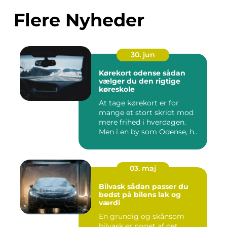
Flere Nyheder
30. jun
Kørekort odense sådan
vælger du den rigtige
køreskole
At tage kørekort er for
mange et stort skridt mod
mere frihed i hverdagen.
Men i en by som Odense, h...
03. maj
Bilvask sådan passer du
bedst på bilens lak og
værdi
En grundig og skånsom
bilvask er noget af det