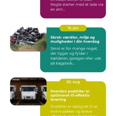
Nogle starter med at lade via
en alm...
15. jan
Skrot: værdier, miljø og
muligheder i din hverdag
Skrot er for mange noget,
der ligger og fylder i
kælderen, garagen eller ude
på bagplads...
26. aug
Hvordan postbiler er
optimeret til effektiv
levering
Postbiler er designet til at
levere pakker og breve