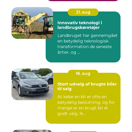
21. aug
Innovativ teknologi i
landbrugskøretøjer
Landbruget har gennemgået
en betydelig teknologisk
transformation de seneste
årtier, og ...
18. aug
Stort udvalg af brugte biler
til salg
At købe en bil er ofte en
betydelig beslutning, og for
mange er en brugt bil et
godt valg. Ik...