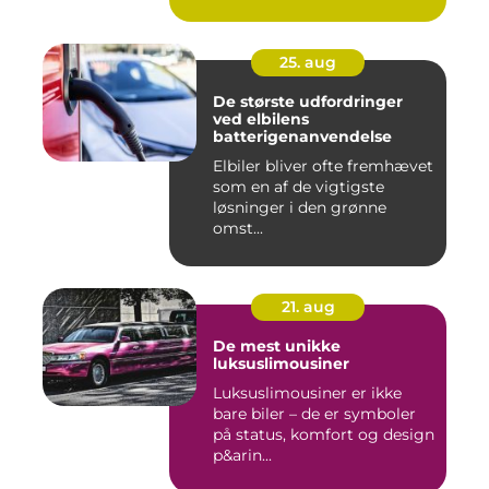
25. aug
De største udfordringer
ved elbilens
batterigenanvendelse
Elbiler bliver ofte fremhævet
som en af de vigtigste
løsninger i den grønne
omst...
21. aug
De mest unikke
luksuslimousiner
Luksuslimousiner er ikke
bare biler – de er symboler
på status, komfort og design
p&arin...