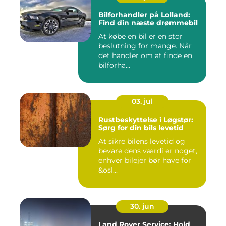
Bilforhandler på Lolland:
Find din næste drømmebil
At købe en bil er en stor
beslutning for mange. Når
det handler om at finde en
bilforha...
03. jul
Rustbeskyttelse i Løgstør:
Sørg for din bils levetid
At sikre bilens levetid og
bevare dens værdi er noget,
enhver bilejer bør have for
&osl...
30. jun
Land Rover Service: Hold