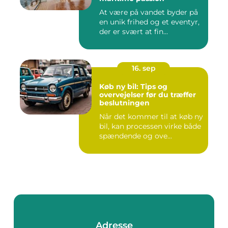
At være på vandet byder på
en unik frihed og et eventyr,
der er svært at fin...
16. sep
Køb ny bil: Tips og
overvejelser før du træffer
beslutningen
Når det kommer til at køb ny
bil, kan processen virke både
spændende og ove...
Adresse