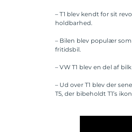
– T1 blev kendt for sit r
holdbarhed.
– Bilen blev populær som 
fritidsbil.
– VW T1 blev en del af bi
– Ud over T1 blev der sen
T5, der bibeholdt T1’s ik