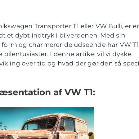
kswagen Transporter T1 eller VW Bulli, er e
adt et dybt indtryk i bilverdenen. Med sin
de form og charmerende udseende har VW T1
ilentusiaster. I denne artikel vil vi dykke
udvikling over tid og hvad der gør den så speci
æsentation af VW T1: