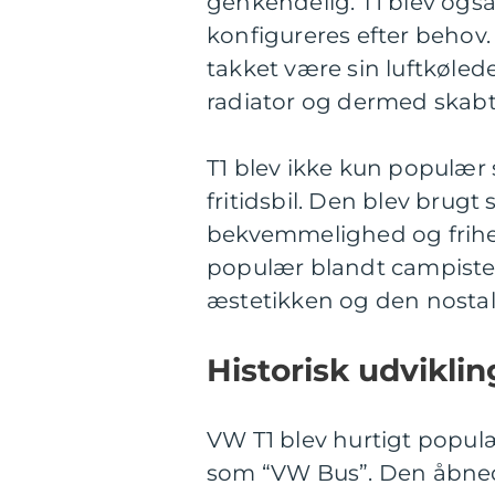
genkendelig. T1 blev også 
konfigureres efter behov.
takket være sin luftkøled
radiator og dermed skabt
T1 blev ikke kun populær
fritidsbil. Den blev brug
bekvemmelighed og frihed
populær blandt campister 
æstetikken og den nostalg
Historisk udviklin
VW T1 blev hurtigt populæ
som “VW Bus”. Den åbnede