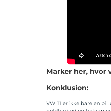
Marker her, hvor 
Konklusion:
VW T1 er ikke bare en bil,
holdbarhed og betydning i