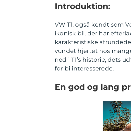
Introduktion:
VW T1, også kendt som Vol
ikonisk bil, der har efterl
karakteristiske afrunde
vundet hjertet hos mange b
ned i T1’s historie, dets 
for bilinteresserede.
En god og lang pr