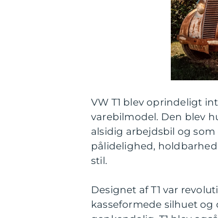
VW T1 blev oprindeligt in
varebilmodel. Den blev h
alsidig arbejdsbil og som
pålidelighed, holdbarhed
stil.
Designet af T1 var revolut
kasseformede silhuet og 