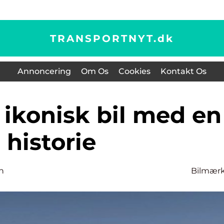
TRANSPORTNYT.
dk
Annoncering
Om Os
Cookies
Kontakt Os
historie
n
Bilmær