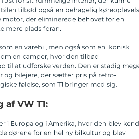
rost for sit rummelige interiør, der kunne
 Bilen tilbød også en behagelig køreoplevel
e motor, der eliminerede behovet for en
e mere plads foran.
 som en varebil, men også som en ikonisk
t som en camper, hvor den tilbød
 til at udforske verden. Den er stadig meg
og bilejere, der sætter pris på retro-
iske følelse, som T1 bringer med sig.
g af VW T1:
r i Europa og i Amerika, hvor den blev kend
 dørene for en hel ny bilkultur og blev