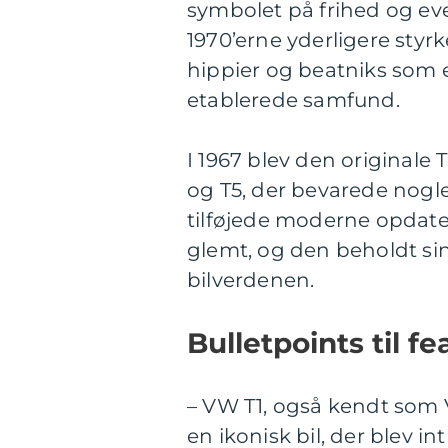
symbolet på frihed og eve
1970’erne yderligere styrk
hippier og beatniks som
etablerede samfund.
I 1967 blev den originale 
og T5, der bevarede nogle
tilføjede moderne opdater
glemt, og den beholdt si
bilverdenen.
Bulletpoints til f
– VW T1, også kendt som V
en ikonisk bil, der blev in