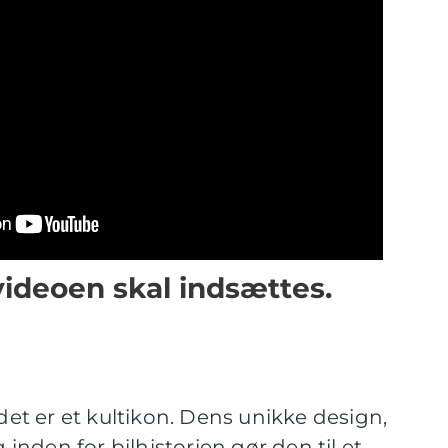
videoen skal indsættes.
 det er et kultikon. Dens unikke design,
nden for bilhistorien gør den til et