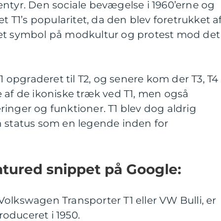
ntyr. Den sociale bevægelse i 1960’erne og
et T1’s popularitet, da den blev foretrukket a
 et symbol på modkultur og protest mod det
T1 opgraderet til T2, og senere kom der T3, T4
 af de ikoniske træk ved T1, men også
inger og funktioner. T1 blev dog aldrig
n status som en legende inden for
eatured snippet på Google:
olkswagen Transporter T1 eller VW Bulli, er
troduceret i 1950.