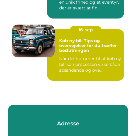
en unik frihed og et eventyr,
der er svært at fin...
16. sep
Køb ny bil: Tips og
overvejelser før du træffer
beslutningen
Når det kommer til at køb ny
bil, kan processen virke både
spændende og ove...
Adresse