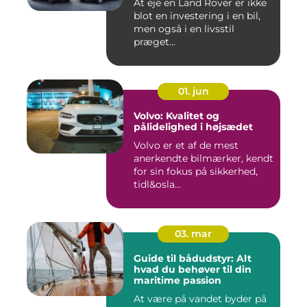
At eje en Land Rover er ikke
blot en investering i en bil,
men også i en livsstil
præget...
01. jun
Volvo: Kvalitet og
pålidelighed i højsædet
Volvo er et af de mest
anerkendte bilmærker, kendt
for sin fokus på sikkerhed,
tidl&osla...
03. mar
Guide til bådudstyr: Alt
hvad du behøver til din
maritime passion
At være på vandet byder på