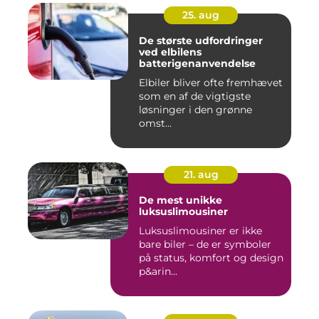
25. aug
De største udfordringer
ved elbilens
batterigenanvendelse
Elbiler bliver ofte fremhævet
som en af de vigtigste
løsninger i den grønne
omst...
21. aug
De mest unikke
luksuslimousiner
Luksuslimousiner er ikke
bare biler – de er symboler
på status, komfort og design
p&arin...