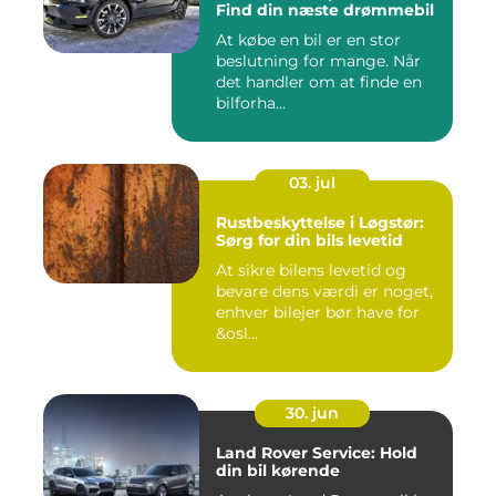
Find din næste drømmebil
At købe en bil er en stor
beslutning for mange. Når
det handler om at finde en
bilforha...
03. jul
Rustbeskyttelse i Løgstør:
Sørg for din bils levetid
At sikre bilens levetid og
bevare dens værdi er noget,
enhver bilejer bør have for
&osl...
30. jun
Land Rover Service: Hold
din bil kørende