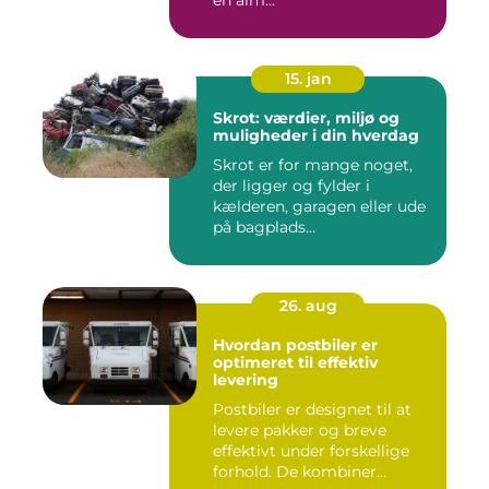
en alm...
15. jan
Skrot: værdier, miljø og
muligheder i din hverdag
Skrot er for mange noget,
der ligger og fylder i
kælderen, garagen eller ude
på bagplads...
26. aug
Hvordan postbiler er
optimeret til effektiv
levering
Postbiler er designet til at
levere pakker og breve
effektivt under forskellige
forhold. De kombiner...