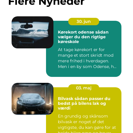
Flere Nyheder
30. jun
Kørekort odense sådan
vælger du den rigtige
køreskole
At tage kørekort er for
mange et stort skridt mod
mere frihed i hverdagen.
Men i en by som Odense, h...
03. maj
Bilvask sådan passer du
bedst på bilens lak og
værdi
En grundig og skånsom
bilvask er noget af det
vigtigste, du kan gøre for at