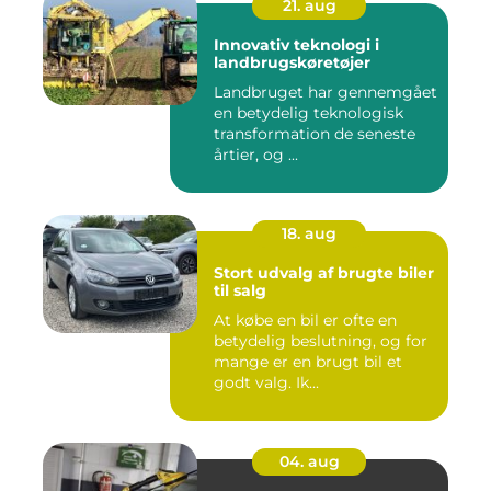
21. aug
Innovativ teknologi i
landbrugskøretøjer
Landbruget har gennemgået
en betydelig teknologisk
transformation de seneste
årtier, og ...
18. aug
Stort udvalg af brugte biler
til salg
At købe en bil er ofte en
betydelig beslutning, og for
mange er en brugt bil et
godt valg. Ik...
04. aug