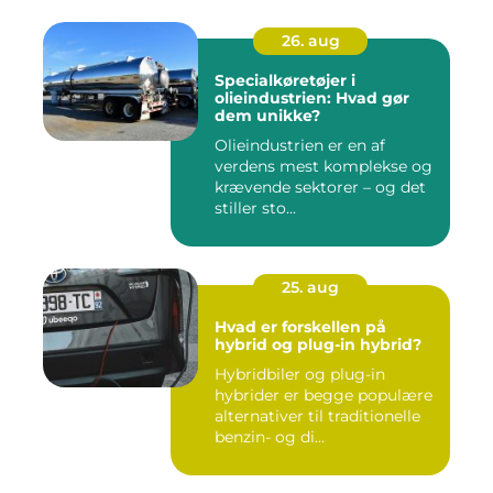
26. aug
Specialkøretøjer i
olieindustrien: Hvad gør
dem unikke?
Olieindustrien er en af
verdens mest komplekse og
krævende sektorer – og det
stiller sto...
25. aug
Hvad er forskellen på
hybrid og plug-in hybrid?
Hybridbiler og plug-in
hybrider er begge populære
alternativer til traditionelle
benzin- og di...