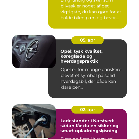
bilvask er noget af det
vigtigste, du kan gøre for at
holde bilen pæn og bevar...
05. apr
Opel: tysk kvalitet,
køreglæde og
hverdagspraktik
Opel er for mange danskere
blevet et symbol på solid
hverdagsbil, der både kan
klare pen...
02. apr
Ladestander i Næstved:
sådan får du en sikker og
smart opladningsløsning
Flere og flere i Næstved-