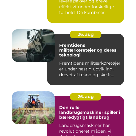
levere pakker og breve
effektivt under forskellige
forhold. De kombiner...
26. aug
Fremtidens
militærkøretøjer og deres
teknologi
Fremtidens militærkøretøjer
er under hastig udvikling,
drevet af teknologiske fr...
26. aug
Den rolle
landbrugsmaskiner spiller i
bæredygtigt landbrug
Landbrugsmaskiner har
revolutioneret måden, vi