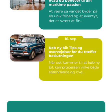
hvad du behøver til din
maritime passion
At være på vandet byder på
en unik frihed og et eventyr,
der er svært at fin...
16. sep
Køb ny bil: Tips og
overvejelser før du træffer
beslutningen
Når det kommer til at køb ny
bil, kan processen virke både
spændende og ove...