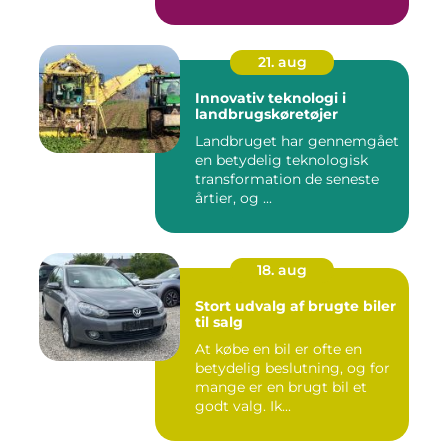
21. aug
Innovativ teknologi i
landbrugskøretøjer
Landbruget har gennemgået
en betydelig teknologisk
transformation de seneste
årtier, og ...
18. aug
Stort udvalg af brugte biler
til salg
At købe en bil er ofte en
betydelig beslutning, og for
mange er en brugt bil et
godt valg. Ik...