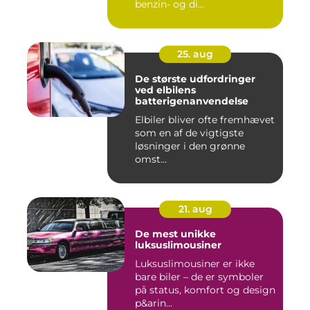
benzin- og di...
25. aug
De største udfordringer
ved elbilens
batterigenanvendelse
Elbiler bliver ofte fremhævet
som en af de vigtigste
løsninger i den grønne
omst...
21. aug
De mest unikke
luksuslimousiner
Luksuslimousiner er ikke
bare biler – de er symboler
på status, komfort og design
p&arin...