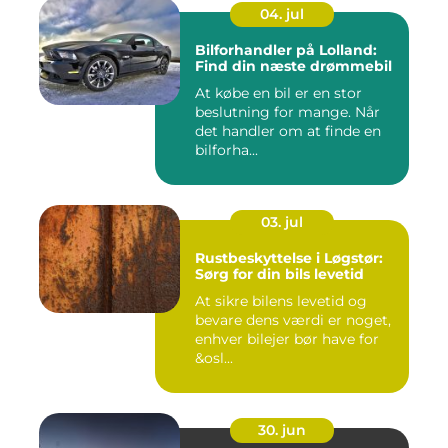
04. jul
Bilforhandler på Lolland:
Find din næste drømmebil
At købe en bil er en stor
beslutning for mange. Når
det handler om at finde en
bilforha...
03. jul
Rustbeskyttelse i Løgstør:
Sørg for din bils levetid
At sikre bilens levetid og
bevare dens værdi er noget,
enhver bilejer bør have for
&osl...
30. jun