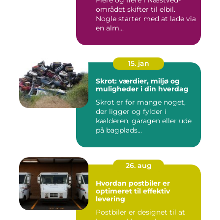
området skifter til elbil.
Nogle starter med at lade via
en alm...
15. jan
Skrot: værdier, miljø og
muligheder i din hverdag
Skrot er for mange noget,
der ligger og fylder i
kælderen, garagen eller ude
på bagplads...
26. aug
Hvordan postbiler er
optimeret til effektiv
levering
Postbiler er designet til at