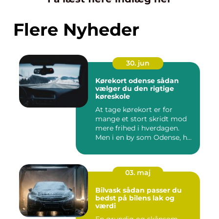
Flere Nyheder
30. jun
Kørekort odense sådan
vælger du den rigtige
køreskole
At tage kørekort er for
mange et stort skridt mod
mere frihed i hverdagen.
Men i en by som Odense, h...
03. maj
Bilvask sådan passer du
bedst på bilens lak og
værdi
En grundig og skånsom