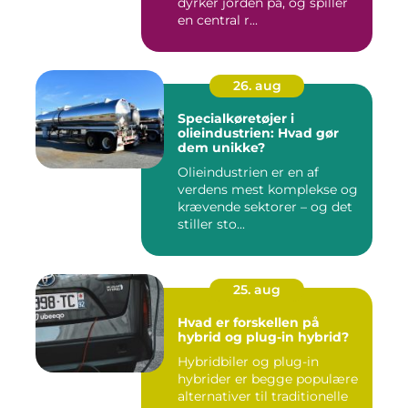
dyrker jorden på, og spiller
en central r...
26. aug
Specialkøretøjer i
olieindustrien: Hvad gør
dem unikke?
Olieindustrien er en af
verdens mest komplekse og
krævende sektorer – og det
stiller sto...
25. aug
Hvad er forskellen på
hybrid og plug-in hybrid?
Hybridbiler og plug-in
hybrider er begge populære
alternativer til traditionelle