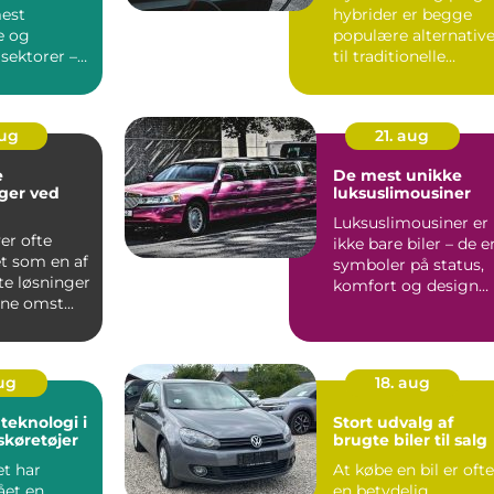
est
hybrider er begge
e og
populære alternative
sektorer –
til traditionelle
er sto...
benzin- og di...
aug
21. aug
e
De mest unikke
ger ved
luksuslimousiner
Luksuslimousiner er
enanvendels
ver ofte
ikke bare biler – de e
 som en af
symboler på status,
te løsninger
komfort og design
ne omst...
p&arin...
aug
18. aug
teknologi i
Stort udvalg af
køretøjer
brugte biler til salg
t har
At købe en bil er ofte
et en
en betydelig