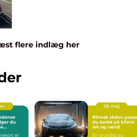
æst flere indlæg her
der
jun
03. maj
 odense
Bilvask sådan passer
lger du
du bedst på bilens
ge
lak og værdi
rekort er
En grundig og