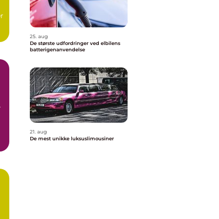
r
25. aug
De største udfordringer ved elbilens
batterigenanvendelse
r
21. aug
De mest unikke luksuslimousiner