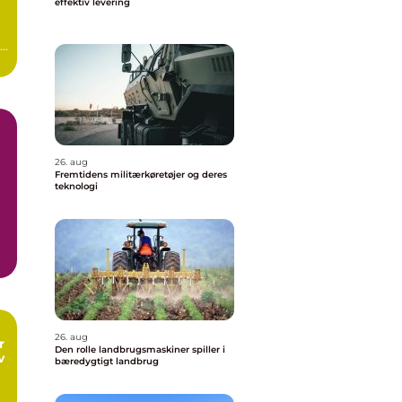
effektiv levering
re
æn
26. aug
Fremtidens militærkøretøjer og deres
teknologi
26. aug
r
Den rolle landbrugsmaskiner spiller i
v
bæredygtigt landbrug