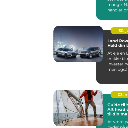
mange. Nå
handler o
en bilforha.
30. 
Land Rove
Hold din 
At eje en 
er ikke bl
investering
men også i
præget...
03. 
Guide til
Alt hvad 
til din ma
passion
At være p
byder på 