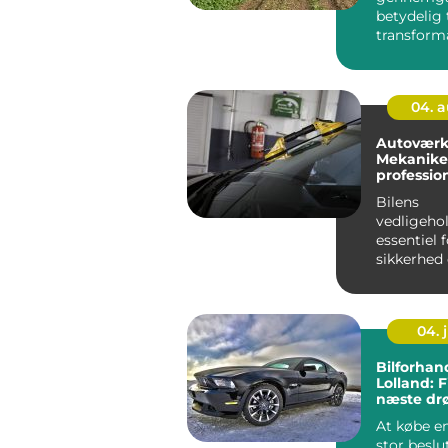
betydelig
transform
seneste årt
04. 
Autoværk
Mekaniker
profession
Bilens
vedligehol
essentiel 
sikkerhed
funktional
er her bety
04. j
Bilforhan
Lolland: 
næste dr
At købe en
stor beslu