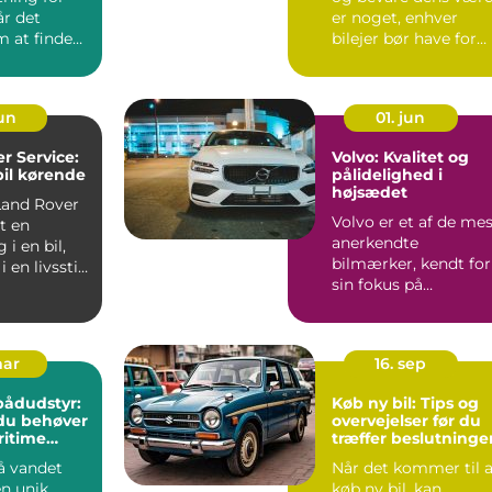
r det
er noget, enhver
m at finde
bilejer bør have for
..
&osl...
jun
01. jun
r Service:
Volvo: Kvalitet og
bil kørende
pålidelighed i
højsædet
Land Rover
Volvo er et af de me
ot en
anerkendte
 i en bil,
bilmærker, kendt for
 en livsstil
sin fokus på
sikkerhed, tidl&osla...
mar
16. sep
 bådudstyr:
Køb ny bil: Tips og
du behøver
overvejelser før du
ritime
træffer beslutninge
å vandet
Når det kommer til a
en unik
køb ny bil, kan