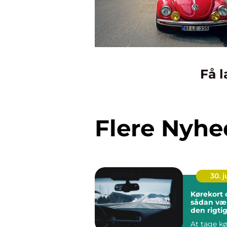
Få l
Flere Nyhe
30. 
Kørekort
sådan væ
den rigti
køreskole
At tage kø