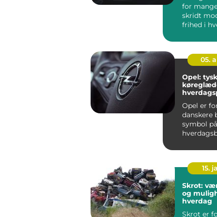
for mange
skridt mo
frihed i h
Men i en 
Odense, h..
05. 
Opel: tysk
køreglæd
hverdags
Opel er f
danskere b
symbol på
hverdagsbi
kan klare p
15. j
Skrot: vær
og muligh
hverdag
Skrot er 