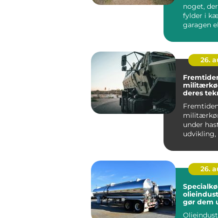
noget, der
fylder i k
garagen el
bagplads..
26. 
Fremtide
militærkø
deres tek
Fremtide
militærkør
under has
udvikling,
teknologisk
26. 
Specialkør
olieindus
gør dem 
Olieindust