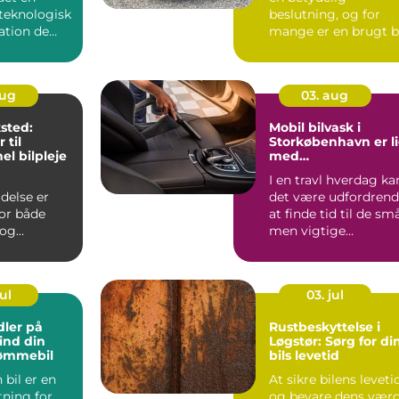
 teknologisk
beslutning, og for
ation de
mange er en brugt b
ier, og ...
et godt valg. Ik...
aug
03. aug
sted:
Mobil bilvask i
 til
Storkøbenhavn er l
el bilpleje
med
bekvemmelighed
I en travl hverdag ka
delse er
det være udfordren
for både
at finde tid til de små
 og
men vigtige
itet, og det
opgaver...
dn...
ul
03. jul
dler på
Rustbeskyttelse i
Find din
Løgstør: Sørg for di
ømmebil
bils levetid
 bil er en
At sikre bilens leveti
tning for
og bevare dens værd