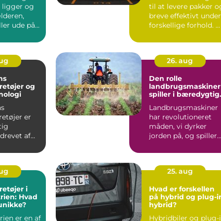
 ligger og
til at levere pakker o
ælderen,
breve effektivt under
ler ude på
forskellige forhold. 
.
kombiner...
aug
26. aug
ns
Den rolle
retøjer og
landbrugsmaskiner
nologi
spiller i bæredygtig
landbrug
ns
Landbrugsmaskiner
etøjer er
har revolutioneret
tig
måden, vi dyrker
 drevet af
jorden på, og spiller
e fr...
en central r...
aug
25. aug
etøjer i
Hvad er forskellen
trien: Hvad
på hybrid og plug-i
unikke?
hybrid?
rien er en af
Hybridbiler og plug-