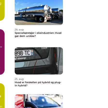
g
De
26. aug
Specialkøretøjer i olieindustrien: Hvad
gør dem unikke?
t
25. aug
Hvad er forskellen på hybrid og plug-
in hybrid?
n
in