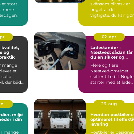
 et stort
skånsom bilvask er
d mere
noget af det
verdagen.
vigtigste, du kan gø
by som
for at holde bilen p
.
og bevar...
apr
02. apr
 kvalitet,
Ladestander i
e og
Næstved: sådan får
praktik
du en sikker og
smart
or mange
Flere og flere i
opladningsløsning
levet et
Næstved-området
 solid
skifter til elbil. Nogle
l, der både
starter med at lade
en...
via en alm...
an
26. aug
dier, miljø
Hvordan postbiler e
eder i din
optimeret til effekti
levering
for mange
Postbiler er designet